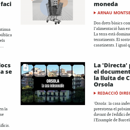
faci
moneda
ARNAU MONTS
Dos drets bàsics com
l’alimentació han est
ontinua
La terra està domina
pública
terratinents. El sostr
 els
casatinents. I igual q
...
locs
La 'Directa'
da se
el document
la lluita de 
Orsola
REDACCIÓ DIRE
'Orsola: la casa inde
en la
preestrena el pròxim
nse
davant de l'edifici d
l'Eixample de Barce
ficis.