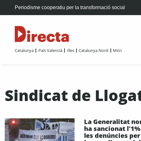
Periodisme cooperatiu per la transformació social
Catalunya
País Valencià
Illes
Catalunya Nord
Món
Sindicat de Lloga
La Generalitat n
ha sancionat l'1%
les denúncies per