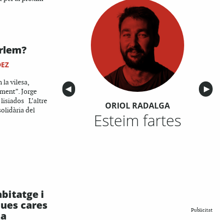
arlem?
DEZ
 la vilesa,
Anterior
◀︎
Sigu
▶︎
iment”. Jorge
isiados L’altre
ORIOL RADALGA
solidària del
Esteim fartes
abitatge i
dues cares
Publicitat
xa