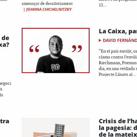
amenaçat de desallotjament
15...
|
JOANNA CHICHELNITZKY
La Caixa, p
 de
DAVID FERNÀN
xa?
“En el país envilit, on
clama contra l’envil
Riechmann, Poemas l
dia, en una vetllada 
Projecte Lliures al...
negoci
t.
ls
tra
Crisis de l’h
la pagesia: 
de la matei