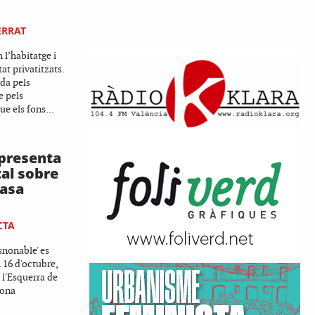
ERRAT
 l’habitatge i
at privatitzats.
da pels
e pels
ue els fons...
 presenta
al sobre
Casa
CTA
snonable' es
 16 d'octubre,
e l'Esquerra de
lona