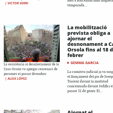
més a Barcelona amb lloguers
|
VICTOR SERRI
temporada...
La mobilització
prevista obliga a
ajornar el
desnonament a C
Orsola fins al 18 
febrer
GEMMA GARCIA
La resistència al desallotjament de la
Casa Orsola va aplegar centenars de
La comitiva judicial ja va su
persones el passat divendres
el llançament del pis de Josep
|
ALEIX LÓPEZ
Torrent davant la multitud
concentrada davant l'edifici e
passat 31 de gener. El...
Ajornat el