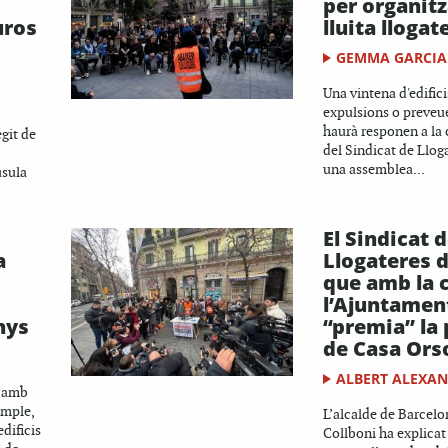
per organitz
uros
lluita llogat
GEMMA GARCIA
Una vintena d'edifici
expulsions o preveu
haurà responen a la
git de
del Sindicat de Llog
una assemblea...
usula
El Sindicat 
a
Llogateres 
que amb la
l’Ajuntamen
enys
“premia” la 
de Casa Ors
ALBERT ALEXA
a amb
ample,
L’alcalde de Barcel
dificis
Collboni ha explicat