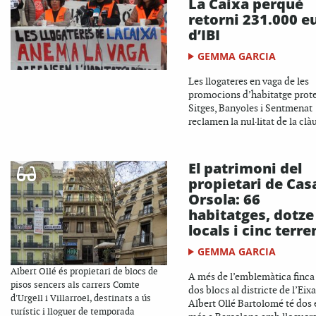
La Caixa perquè
retorni 231.000 e
d’IBI
GEMMA GARCIA
Les llogateres en vaga de les
promocions d’habitatge prote
Sitges, Banyoles i Sentmenat
reclamen la nul·litat de la clà
El patrimoni del
propietari de Cas
Orsola: 66
habitatges, dotze
locals i cinc terr
GEMMA GARCIA
Albert Ollé és propietari de blocs de
A més de l’emblemàtica finc
pisos sencers als carrers Comte
dos blocs al districte de l’Eix
d'Urgell i Villarroel, destinats a ús
Albert Ollé Bartolomé té dos e
turístic i lloguer de temporada