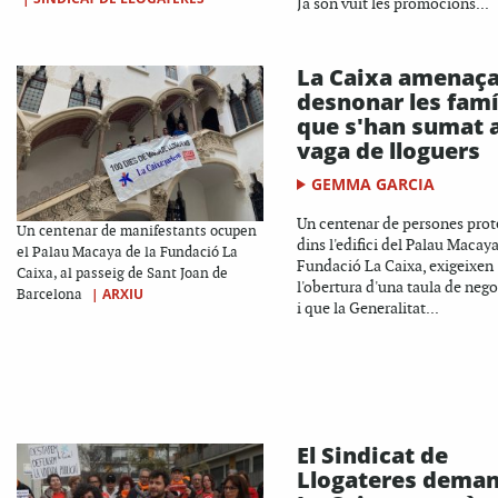
Ja són vuit les promocions...
La Caixa amenaça
desnonar les famí
que s'han sumat a
vaga de lloguers
GEMMA GARCIA
Un centenar de persones prot
Un centenar de manifestants ocupen
dins l'edifici del Palau Macaya
el Palau Macaya de la Fundació La
Fundació La Caixa, exigeixen
Caixa, al passeig de Sant Joan de
l'obertura d'una taula de neg
|
ARXIU
Barcelona
i que la Generalitat...
El Sindicat de
Llogateres dema