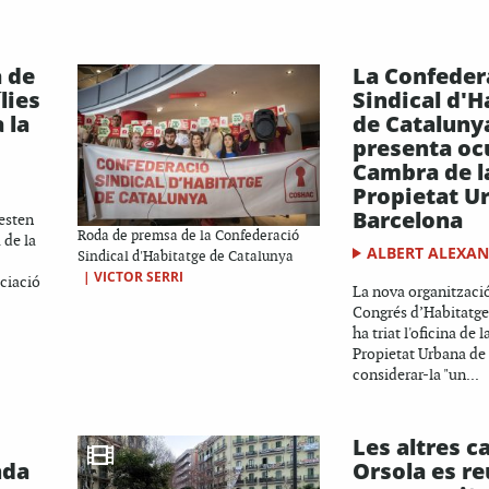
 de
La Confeder
lies
Sindical d'H
 la
de Cataluny
presenta oc
Cambra de l
Propietat U
Barcelona
esten
Roda de premsa de la Confederació
 de la
ALBERT ALEXA
Sindical d'Habitatge de Catalunya
|
VICTOR SERRI
ociació
La nova organització
Congrés d’Habitatge
ha triat l'oficina de 
Propietat Urbana de
considerar-la "un...
Les altres c
nda
Orsola es r