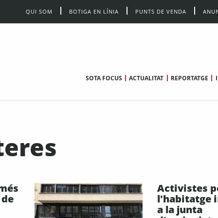
QUI SOM
BOTIGA EN LÍNIA
PUNTS DE VENDA
ANUN
SOTA FOCUS
ACTUALITAT
REPORTATGE
teres
omés
Activistes p
 de
l'habitatge
a la junta