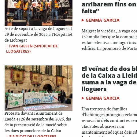
arribarem fins on 
falta”
GEMMA GARCIA
Acte de suport a la vaga de lloguers el
Malgrat la victòria, la vaga c
29 de novembre de 2025 a l'Hospitalet
i s'amplia fins que la compra 
de Llobregat
es faci efectiva i inclogui tots
|
IVAN GIESEN (SINDICAT DE
edificis. La promoció de Porta
LLOGATERES)
El veïnat de dos b
de la Caixa a Llei
suma a la vaga de
lloguers
GEMMA GARCIA
Una trentena de famílies
Protesta davant l'Ajuntament de
d'habitatges protegits reclam
Lleida el 26 de setembre del 2025, dia
renovació dels contractes se
de la presentació de la moció sobre
clàusules abusives i un
les dues promocions de la Caixa
manteniment adequat dels edi
|
SINDICAT DE LLOGATERES