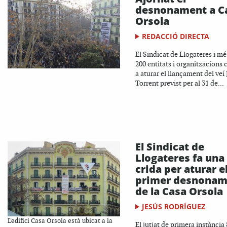
desnonament a C
Orsola
REDACCIÓ DIRECTA
El Sindicat de Llogateres i mé
200 entitats i organitzacions 
a aturar el llançament del veí
Torrent previst per al 31 de...
El Sindicat de
Llogateres fa una
crida per aturar e
primer desnonam
de la Casa Orsola
JESÚS RODRÍGUEZ
L'edifici Casa Orsola està ubicat a la
El jutjat de primera instància 