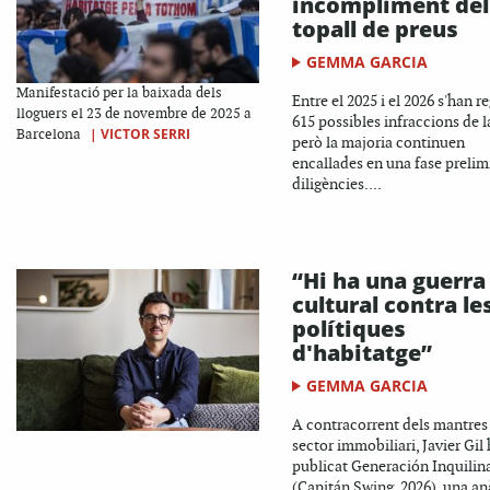
incompliment del
topall de preus
GEMMA GARCIA
Manifestació per la baixada dels
Entre el 2025 i el 2026 s'han re
lloguers el 23 de novembre de 2025 a
615 possibles infraccions de la
|
VICTOR SERRI
Barcelona
però la majoria continuen
encallades en una fase prelim
diligències....
“Hi ha una guerra
cultural contra le
polítiques
d'habitatge”
GEMMA GARCIA
A contracorrent dels mantres
sector immobiliari, Javier Gil
publicat Generación Inquilin
(Capitán Swing, 2026), una anà