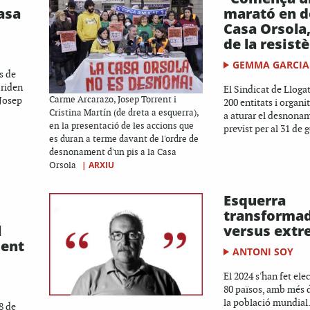
asa
marató en d
Casa Orsola
de la resist
GEMMA GARCIA
s de
criden
El Sindicat de Lloga
 Josep
Carme Arcarazo, Josep Torrent i
200 entitats i organi
Cristina Martín (de dreta a esquerra),
a aturar el desnonam
en la presentació de les accions que
previst per al 31 de g
es duran a terme davant de l'ordre de
desnonament d'un pis a la Casa
|
ARXIU
Orsola
Esquerra
transforma
l
versus extr
ent
ANTONI SOY
El 2024 s'han fet el
80 països, amb més d
la població mundial
8 de