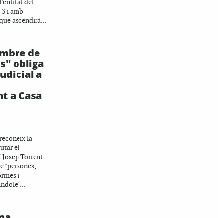
’entitat del
t 3 i amb
que ascendirà...
ombre de
s" obliga
udicial a
t a Casa
 reconeix la
utar el
 Josep Torrent
de "persones,
ormes i
índole"...
na