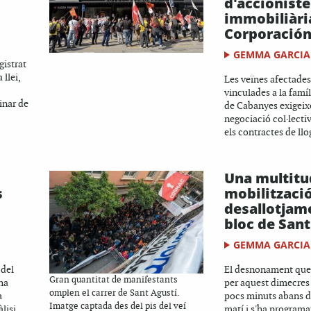
d'accioniste
immobiliàri
Corporació
GEMMA GARCIA
gistrat
 llei,
Les veïnes afectade
vinculades a la famí
inar de
de Cabanyes exigeix
negociació col·lecti
els contractes de ll
Una multitu
s
mobilització
desallotjam
bloc de Sant
GEMMA GARCIA
 del
El desnonament que 
Gran quantitat de manifestants
 ha
per aquest dimecres
omplen el carrer de Sant Agustí.
a
pocs minuts abans d
Imatge captada des del pis del veí
lisi
matí i s'ha programa