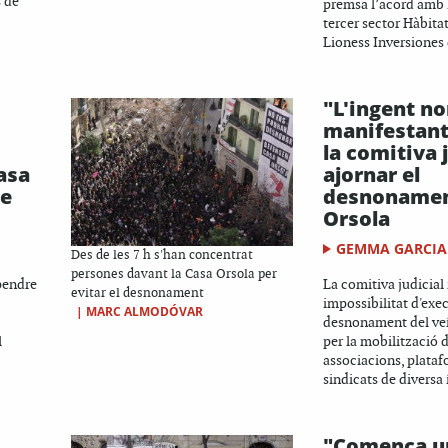
 de
premsa l’acord amb l
tercer sector Hàbita
Lioness Inversiones 
"L'ingent n
manifestant
la comitiva j
asa
ajornar el
de
desnonamen
Orsola
GEMMA GARCIA
Des de les 7 h s'han concentrat
persones davant la Casa Orsola per
spendre
La comitiva judicial
evitar el desnonament
impossibilitat d'exec
|
MARC ALMODÓVAR
desnonament del veí
l
per la mobilització 
associacions, plataf
sindicats de diversa 
"Comença u