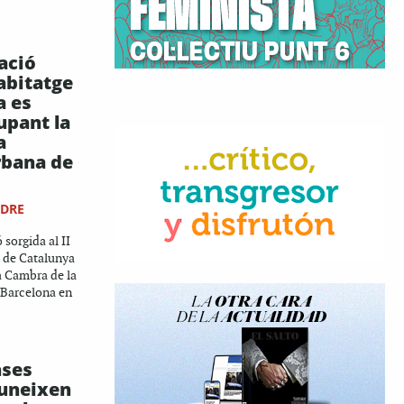
ació
abitatge
a es
upant la
a
rbana de
NDRE
 sorgida al II
 de Catalunya
la Cambra de la
 Barcelona en
ases
euneixen