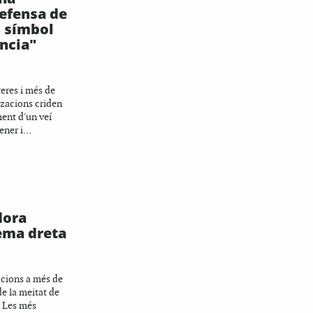
efensa de
, símbol
ència"
teres i més de
tzacions criden
ent d'un veí
ener i...
dora
ema dreta
eccions a més de
e la meitat de
. Les més