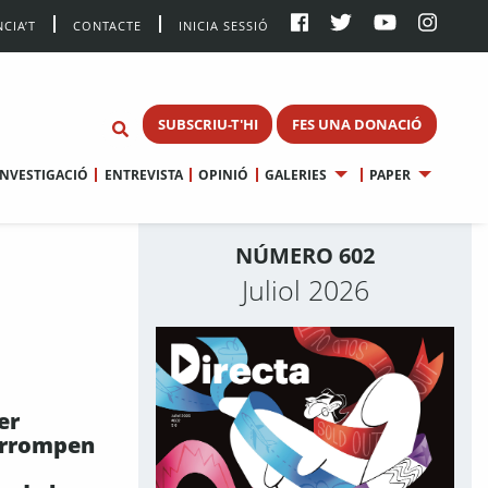
CIA’T
CONTACTE
INICIA SESSIÓ
SUBSCRIU-T'HI
FES UNA DONACIÓ
INVESTIGACIÓ
ENTREVISTA
OPINIÓ
GALERIES
PAPER
NÚMERO 602
Juliol 2026
er
 irrompen