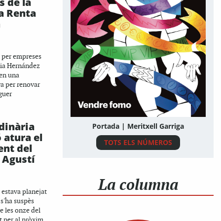
s de la
a Renta
n
s per empreses
lia Hernández
en una
va per renovar
oguer
dinària
Portada | Meritxell Garriga
 atura el
TOTS ELS NÚMEROS
ent del
 Agustí
La columna
estava planejat
 s'ha suspès
e les onze del
t per al pròxim