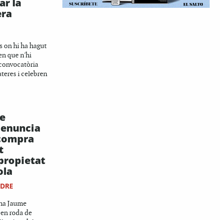
ar la
era
s on hi ha hagut
en que n'hi
 convocatòria
ateres i celebren
de
denuncia
 compra
t
propietat
ola
NDRE
ona Jaume
 en roda de