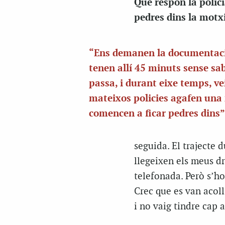
Què respon la policia
pedres dins la motxi
“Ens demanen la documentaci
tenen allí 45 minuts sense sa
passa, i durant eixe temps, ve
mateixos policies agafen una 
comencen a ficar pedres dins
seguida. El trajecte 
llegeixen els meus dre
telefonada. Però s’ho
Crec que es van acoll
i no vaig tindre cap a