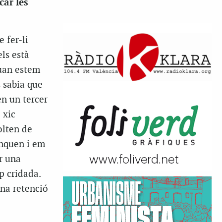
car les
 fer-li
els està
Quan estem
 sabia que
en un tercer
 xic
solten de
anquen i em
er una
p cridada.
una retenció