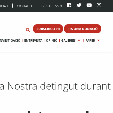
CIA’T
CONTACTE
INICIA SESSIÓ
SUBSCRIU-T'HI
FES UNA DONACIÓ
INVESTIGACIÓ
ENTREVISTA
OPINIÓ
GALERIES
PAPER
sa Nostra detingut durant