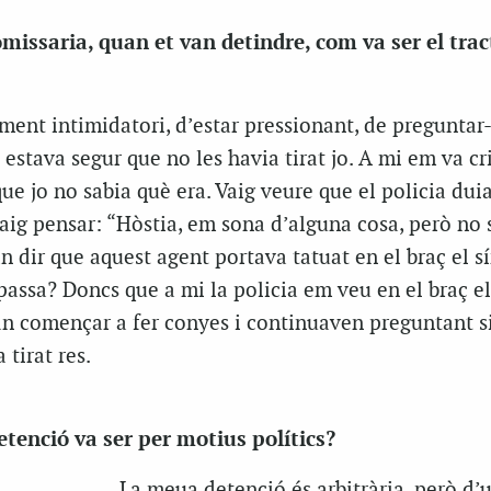
missaria, quan et van detindre, com va ser el trac
lment intimidatori, d’estar pressionant, de preguntar
i estava segur que no les havia tirat jo. A mi em va cr
que jo no sabia què era. Vaig veure que el policia dui
vaig pensar: “Hòstia, em sona d’alguna cosa, però no 
 dir que aquest agent portava tatuat en el braç el s
assa? Doncs que a mi la policia em veu en el braç el
an començar a fer conyes i continuaven preguntant s
 tirat res.
etenció va ser per motius polítics?
La meua detenció és arbitrària, però d’