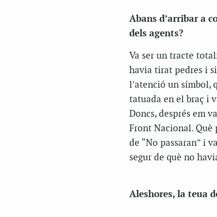
Abans d’arribar a co
dels agents?
Va ser un tracte tota
havia tirat pedres i s
l’atenció un símbol, 
tatuada en el braç i 
Doncs, després em van
Front Nacional. Què p
de “No passaran” i v
segur de què no havia
Aleshores, la teua d