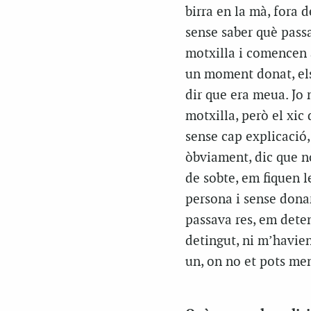
birra en la mà, fora 
sense saber què passa
motxilla i comencen a 
un moment donat, els
dir que era meua. Jo n
motxilla, però el xic
sense cap explicació,
òbviament, dic que n
de sobte, em fiquen l
persona i sense dona
passava res, em deten
detingut, ni m’havien
un, on no et pots men