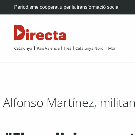
Periodisme cooperatiu per la transformació social
Catalunya
País Valencià
Illes
Catalunya Nord
Món
Alfonso Martínez, milita