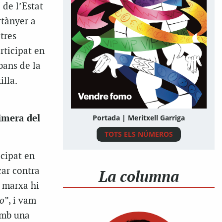
 de l’Estat
rtànyer a
tres
rticipat en
bans de la
illa.
cimera del
Portada | Meritxell Garriga
TOTS ELS NÚMEROS
icipat en
car contra
La columna
a marxa hi
to
”, i vam
 amb una