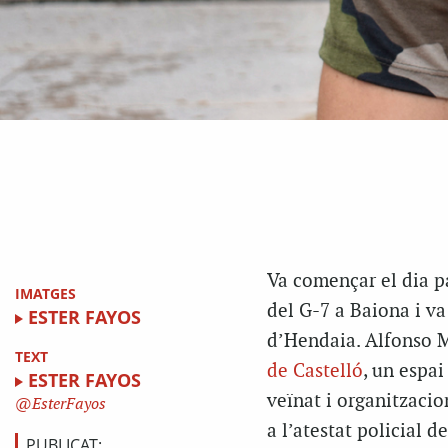
Va començar el dia p
IMATGES
del G-7 a Baiona i va
ESTER FAYOS
d’Hendaia. Alfonso Ma
TEXT
de Castelló
, un espai
ESTER FAYOS
veïnat i organitzacio
EsterFayos
a l’atestat policial 
PUBLICAT: