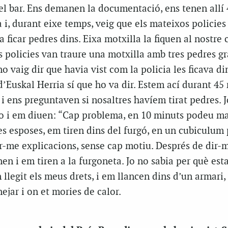
del bar. Ens demanen la documentació, ens tenen allí
 i, durant eixe temps, veig que els mateixos policie
ficar pedres dins. Eixa motxilla la fiquen al nostre c
 policies van traure una motxilla amb tres pedres gr
o vaig dir que havia vist com la policia les ficava di
 d’Euskal Herria sí que ho va dir. Estem ací durant 45
 i ens preguntaven si nosaltres havíem tirat pedres. J
o i em diuen: “Cap problema, en 10 minuts podeu mar
es esposes, em tiren dins del furgó, en un cubiculum
r-me explicacions, sense cap motiu. Després de dir-
en i em tiren a la furgoneta. Jo no sabia per què est
 llegit els meus drets, i em llancen dins d’un armari,
ejar i on et mories de calor.