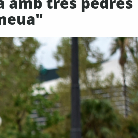
la amb tres pedres
 meua"