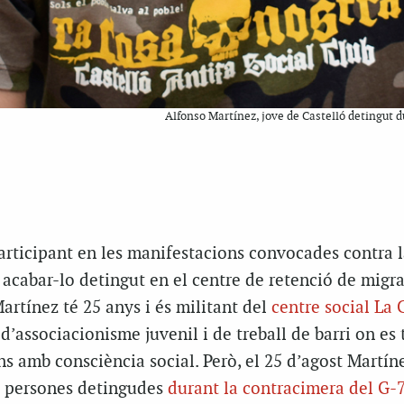
Alfonso Martínez, jove de Castelló detingut du
articipant en les manifestacions convocades contra 
 acabar-lo detingut en el centre de retenció de migr
rtínez té 25 anys i és militant del
centre social La 
 d’associacionisme juvenil i de treball de barri on es 
ns amb consciència social. Però, el 25 d’agost Martín
de persones detingudes
durant la contracimera del G-7