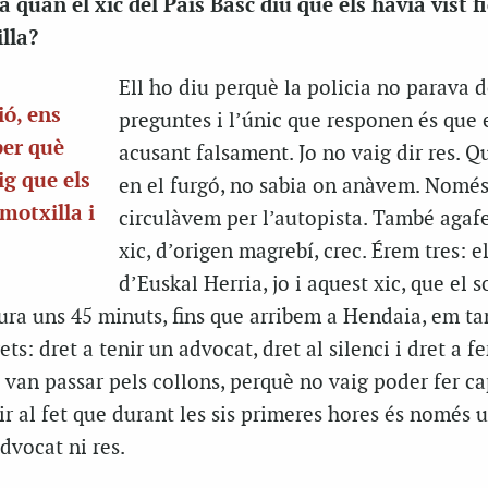
 quan el xic del País Basc diu que els havia vist fi
lla?
Ell ho diu perquè la policia no parava de
ó, ens
preguntes i l’únic que responen és que 
ber què
acusant falsament. Jo no vaig dir res. 
ig que els
en el furgó, no sabia on anàvem. Només
motxilla i
circulàvem per l’autopista. També agaf
”
xic, d’origen magrebí, crec. Érem tres: el
d’Euskal Herria, jo i aquest xic, que el 
dura uns 45 minuts, fins que arribem a Hendaia, em t
ts: dret a tenir un advocat, dret al silenci i dret a f
 van passar pels collons, perquè no vaig poder fer ca
ir al fet que durant les sis primeres hores és només 
dvocat ni res.