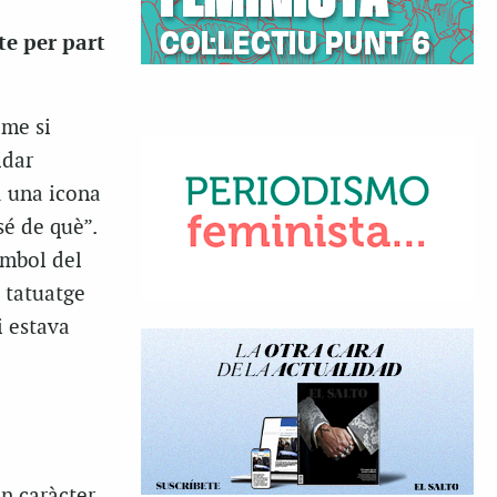
te per part
-me si
idar
a una icona
sé de què”.
ímbol del
 tatuatge
i estava
un caràcter