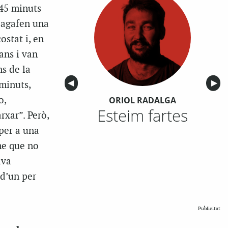
 45 minuts
s agafen una
ostat i, en
ans i van
ns de la
Anterior
◀︎
Sigu
▶︎
 minuts,
o,
ORIOL RADALGA
Esteim fartes
xar”. Però,
 per a una
me que no
ava
 d’un per
Publicitat