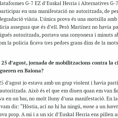
lataformes G-7 EZ d’Euskal Herria i Alternatives G-7
participar en una manifestació no autoritzada, de pe
degradació viària. L’única prova és una motxilla amb 
icia assegura que és d’ell. Però Martínez no havia pa
igués autoritzada, portava una ronyonera i minuts a
om la policia ficava tres pedres grans dins de la motx
 25 d’agost, jornada de mobilitzacions contra la 
ngueren en Baiona?
 25 d’agost jo estava amb un grup violent i havia part
autoritzada. Això és el que em diuen quan em van fi
tava en un bar, no molt lluny d’una manifestació. En l
 vam dir: “Hòstia, ací no hi ha ningú,
mone
a un
bare
ava prop. A mi i a un xic d’Euskal Herria ens pillen