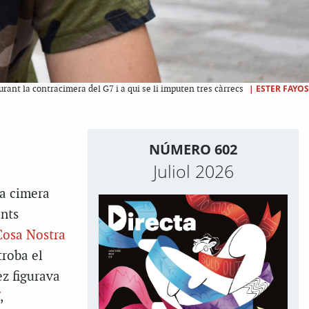
|
ESTER FAYOS
rant la contracimera del G7 i a qui se li imputen tres càrrecs
NÚMERO 602
Juliol 2026
la cimera
ants
Cosa Nostra
troba el
ez figurava
,