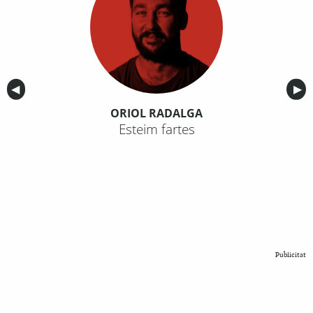
Anterior
◀︎
Sig
▶︎
ORIOL RADALGA
Esteim fartes
Publicitat