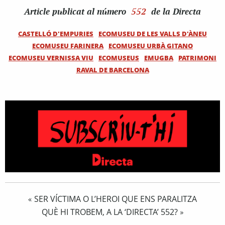
Article
publicat al número
552
de la Directa
CASTELLÓ D'EMPURIES
ECOMUSEU DE LES VALLS D'ÀNEU
ECOMUSEU FARINERA
ECOMUSEU URBÀ GITANO
ECOMUSEU VERNISSA VIU
ECOMUSEUS
EMUGBA
PATRIMONI
RAVAL DE BARCELONA
SER VÍCTIMA O L’HEROI QUE ENS PARALITZA
«
QUÈ HI TROBEM, A LA ‘DIRECTA’ 552?
»