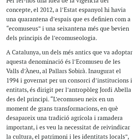
Per fer-nos una idea de la vigència del
concepte, el 2012, a l’Estat espanyol hi havia
una quarantena d’espais que es definien com a
“ecomuseus” i una seixantena més que bevien
dels principis de l’ecomuseologia.
A Catalunya, un dels més antics que va adoptar
aquesta denominació és l’Ecomuseu de les
Valls d’Àneu, al Pallars Sobirà. Inaugurat el
1994 i governat per un consorci d’institucions i
entitats, és dirigit per l’antropòleg Jordi Abella
des del principi. “L’ecomuseu neix en un
moment de grans transformacions, en què
desapareix una tradició agrícola i ramadera
important, i es veu la necessitat de reivindicar
la cultura, el patrimoni i les identitats locals”,