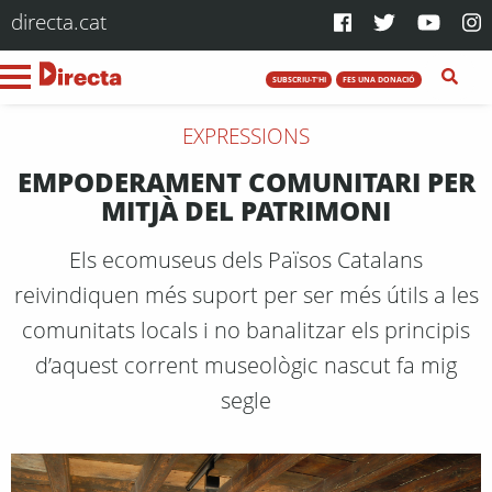
directa.cat
SUBSCRIU-T'HI
FES UNA DONACIÓ
EXPRESSIONS
EMPODERAMENT COMUNITARI PER
MITJÀ DEL PATRIMONI
Els ecomuseus dels Països Catalans
reivindiquen més suport per ser més útils a les
comunitats locals i no banalitzar els principis
d’aquest corrent museològic nascut fa mig
segle