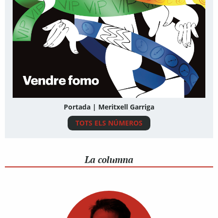
Portada | Meritxell Garriga
TOTS ELS NÚMEROS
La columna