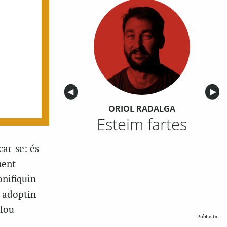
Anterior
◀︎
Sigu
▶︎
ORIOL RADALGA
Esteim fartes
car-se: és
ment
onifiquin
, adoptin
clou
Publicitat