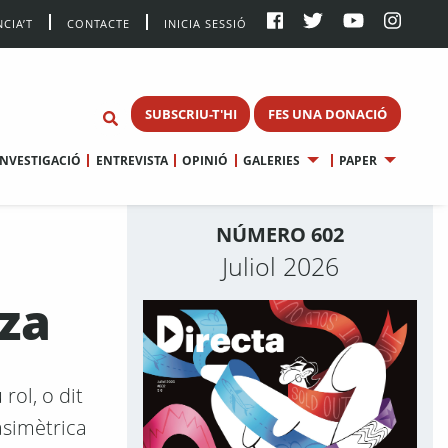
CIA’T
CONTACTE
INICIA SESSIÓ
SUBSCRIU-T'HI
FES UNA DONACIÓ
INVESTIGACIÓ
ENTREVISTA
OPINIÓ
GALERIES
PAPER
NÚMERO 602
Juliol 2026
tza
 rol, o dit
asimètrica