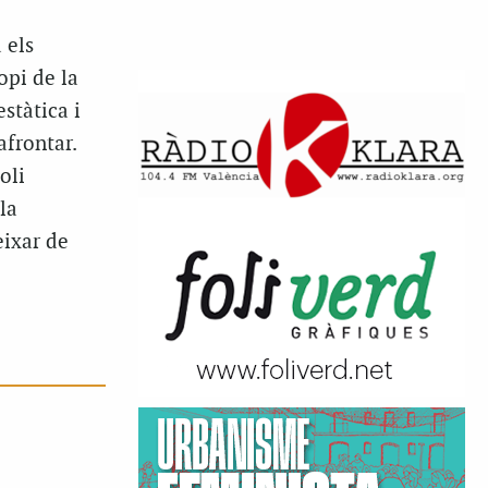
 els
opi de la
stàtica i
afrontar.
oli
la
eixar de