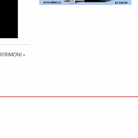
ATRIMONI
»