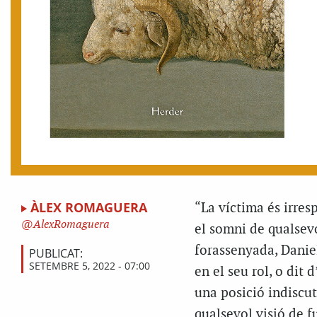
ÀLEX ROMAGUERA
“L
a víctima és irresp
AlexRomaguera
el somni de qualsev
forassenyada, Daniele
PUBLICAT:
SETEMBRE 5, 2022 - 07:00
en el seu rol, o dit 
una posició indiscut
qualsevol visió de fu