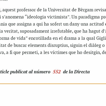
g, aquest professor de la Universitat de Bèrgam revisa
i s’anomena “ideologia victimista”. Un paradigma pr
ia que assigna a qui ha sofert un dany una actitud e
 la veritat, suposadament irrefutable, que ha hagut d’
forma de vida” encotillada en el drama a la qual Gigli
tat de buscar elements disruptius, siguin el diàleg o 
va, a fi que permeti, a les víctimes que ho desitgin, d
ticle
publicat al número
552
de la Directa