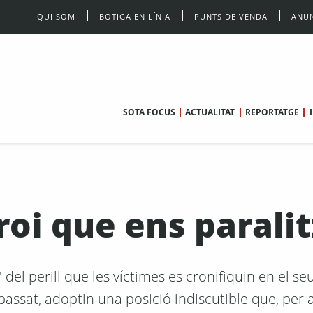
QUI SOM
BOTIGA EN LÍNIA
PUNTS DE VENDA
ANUN
SOTA FOCUS
ACTUALITAT
REPORTATGE
roi que ens parali
' del perill que les víctimes es cronifiquin en el seu
 passat, adoptin una posició indiscutible que, per 