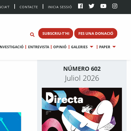
CIA’T
CONTACTE
INICIA SESSIÓ
SUBSCRIU-T'HI
FES UNA DONACIÓ
INVESTIGACIÓ
ENTREVISTA
OPINIÓ
GALERIES
PAPER
NÚMERO 602
Juliol 2026