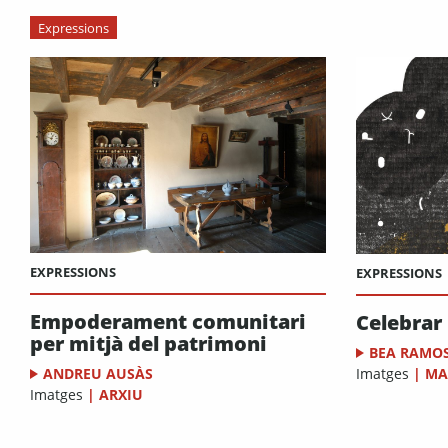
Expressions
EXPRESSIONS
EXPRESSIONS
Empoderament comunitari
Celebrar
per mitjà del patrimoni
BEA RAMO
Imatges
|
MA
ANDREU AUSÀS
Imatges
|
ARXIU