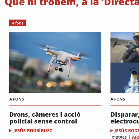
Què hi trobem, a la ‘Directa
A fons
A FONS
A FONS
Drons, càmeres i acció
Disparar,
policial sense control
electrocu
JESÚS RODRÍGUEZ
JESÚS ROD
Imatges
|
AR