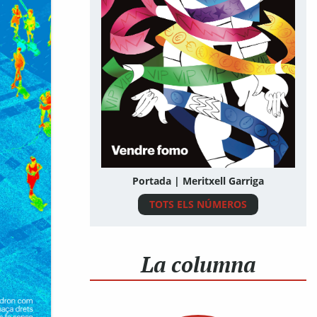
Portada | Meritxell Garriga
TOTS ELS NÚMEROS
La columna