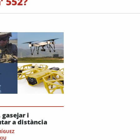
’ 552?
 gasejar i
tar a distància
RÍGUEZ
XIU