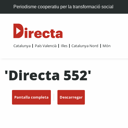
Periodisme cooperatiu per la transformació social
Catalunya
País Valencià
Illes
Catalunya Nord
Món
'Directa 552'
Pantalla completa
Descarregar