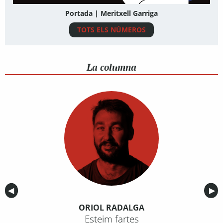
Portada | Meritxell Garriga
TOTS ELS NÚMEROS
La columna
Anterior
◀︎
Sig
▶︎
ORIOL RADALGA
Esteim fartes