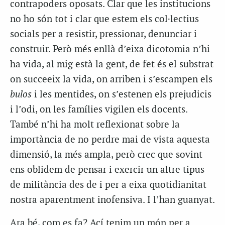
contrapoders oposats. Clar que les institucions
no ho són tot i clar que estem els col·lectius
socials per a resistir, pressionar, denunciar i
construir. Però més enllà d’eixa dicotomia n’hi
ha vida, al mig està la gent, de fet és el substrat
on succeeix la vida, on arriben i s’escampen els
bulos
i les mentides, on s’estenen els prejudicis
i l’odi, on les famílies vigilen els docents.
També n’hi ha molt reflexionat sobre la
importància de no perdre mai de vista aquesta
dimensió, la més ampla, però crec que sovint
ens oblidem de pensar i exercir un altre tipus
de militància des de i per a eixa quotidianitat
nostra aparentment inofensiva. I l’han guanyat.
Ara bé, com es fa? Ací tenim un món per a