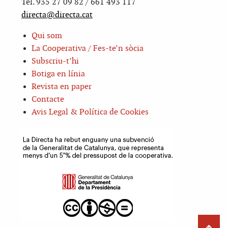
Tel. 935 27 09 82 / 661 493 117
directa@directa.cat
Qui som
La Cooperativa / Fes-te’n sòcia
Subscriu-t’hi
Botiga en línia
Revista en paper
Contacte
Avis Legal & Política de Cookies