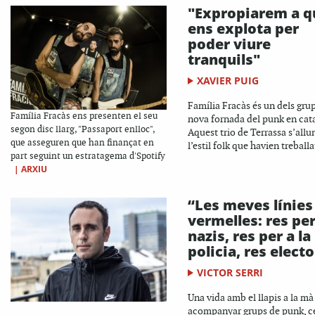
"Expropiarem a q
ens explota per
poder viure
tranquils"
XAVIER PUIG
Família Fracàs és un dels grup
Família Fracàs ens presenten el seu
nova fornada del punk en cata
segon disc llarg, "Passaport enlloc",
Aquest trio de Terrassa s’allu
que asseguren que han finançat en
l’estil folk que havien treballat
part seguint un estratagema d'Spotify
|
ARXIU
“Les meves línies
vermelles: res per
nazis, res per a la
policia, res electo
VICTOR SERRI
Una vida amb el llapis a la mà
acompanyar grups de punk, c