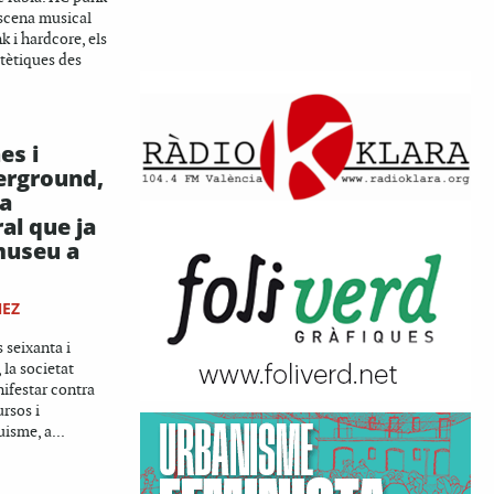
escena musical
k i hardcore, els
estètiques des
es i
erground,
a
al que ja
museu a
EZ
s seixanta i
 la societat
ifestar contra
ursos i
isme, a...