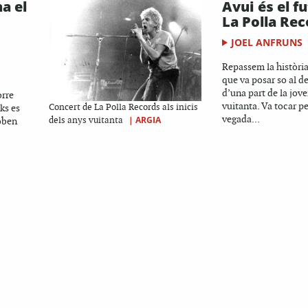
a el
Avui és el f
La Polla Re
JOEL ANFRUNS
Repassem la història
que va posar so al 
d’una part de la jov
orre
vuitanta. Va tocar p
ks es
Concert de La Polla Records als inicis
vegada...
|
ARGIA
roben
dels anys vuitanta