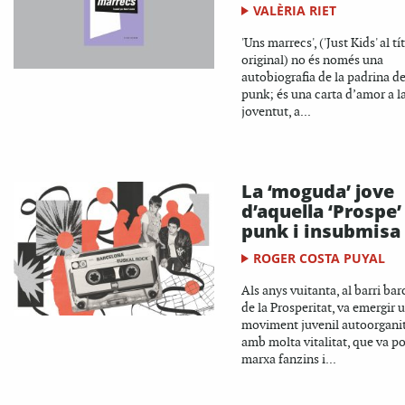
VALÈRIA RIET
'Uns marrecs', ('Just Kids' al tí
original) no és només una
autobiografia de la padrina de
punk; és una carta d’amor a l
joventut, a...
La ‘moguda’ jove
d’aquella ‘Prospe’
punk i insubmisa
ROGER COSTA PUYAL
Als anys vuitanta, al barri bar
de la Prosperitat, va emergir 
moviment juvenil autoorgani
amb molta vitalitat, que va p
marxa fanzins i...