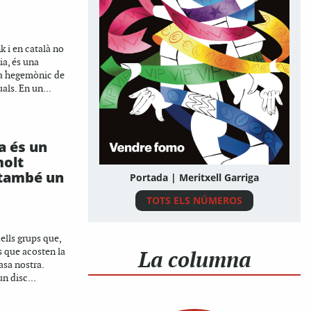
k i en català no
ia, és una
ma hegemònic de
uals. En un...
a és un
olt
 també un
Portada | Meritxell Garriga
TOTS ELS NÚMEROS
ells grups que,
La columna
s que acosten la
asa nostra.
n disc...