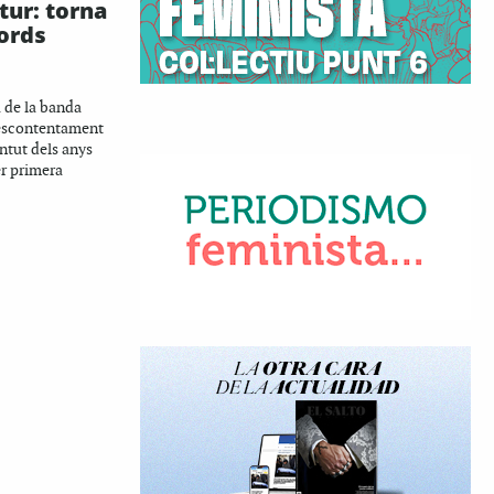
utur: torna
cords
 de la banda
descontentament
entut dels anys
er primera