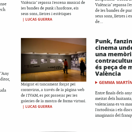
València" repassa l'escena musical de
ense
València" repassa l'
les bandes de punk i hardcore, els
ech
de les bandes de pun
seus sons, lletres i estètiques
seus sons, lletres i 
|
LUCAS GUERRA
de...
Punk, fanzin
cinema und
una memòri
contracultur
és peça de 
València
’'Any
ditor,
GEMMA MARTÍN
Malgrat el tancament forçat pel
guda
coronvirus, a través de la pàgina web
Entre finals dels any
de l'IVAM, es pot passejar per les
meitat dels huitanta,
galeries de la mostra de forma virtual.
valenciana es va man
|
LUCAS GUERRA
l'ortodòxia i els disc
imaginaris del franqu