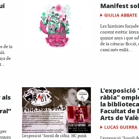
ui
Manifest so
GIULIA ABBATE
Les històries forjad
corrent estètic literar
quinze anys i que orb
de la ciència-ficció
s de la
camí més enllà...
là.
nya de
...
L'exposició 
 als
ràbia" ompl
la biblioteca
ral”
Facultat de 
Arts de Valè
LUCAS GUERRA
 per
L'exposició "Soroll de ràbia. HC punk
entres
L'exposició "Soroll 