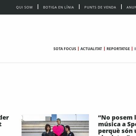
QUI SOM
BOTIGA EN LÍNIA
PUNTS DE VENDA
ANUN
SOTA FOCUS
ACTUALITAT
REPORTATGE
der
“No posem l
t
música a Sp
perquè són 