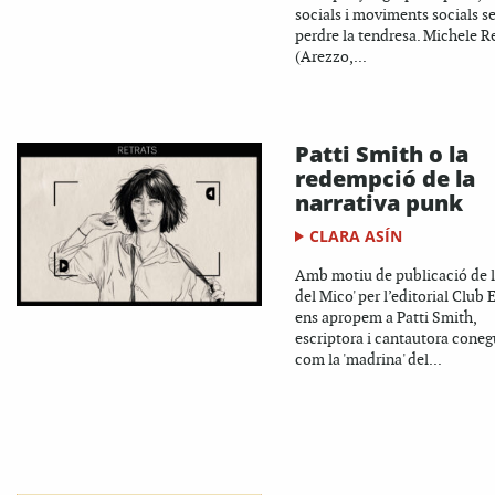
socials i moviments socials s
perdre la tendresa. Michele R
(Arezzo,...
Patti Smith o la
redempció de la
narrativa punk
CLARA ASÍN
Amb motiu de publicació de l
del Mico' per l’editorial Club E
ens apropem a Patti Smith,
escriptora i cantautora cone
com la 'madrina' del...