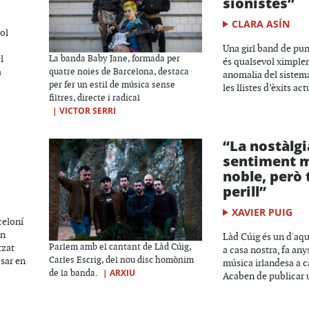
sionistes”
CLARA ASÍN
tol
Una girl band de pun
l
La banda Baby Jane, formada per
és qualsevol ximpler
a
quatre noies de Barcelona, destaca
anomalia del siste
per fer un estil de música sense
les llistes d’èxits act
filtres, directe i radical
|
VICTOR SERRI
“La nostàlgi
sentiment m
noble, però
perill”
XAVIER PUIG
celoní
un
Làd Cúig és un d'aqu
tzat
Parlem amb el cantant de Làd Cúig,
a casa nostra, fa any
osar en
Carles Escrig, del nou disc homònim
música irlandesa a c
|
ARXIU
de la banda.
Acaben de publicar u