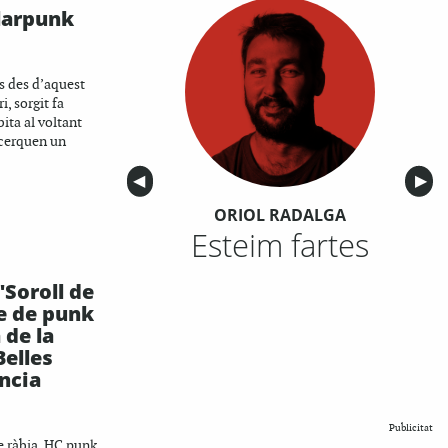
larpunk
es des d’aquest
i, sorgit fa
ita al voltant
, cerquen un
Anterior
◀︎
Sigu
▶︎
ORIOL RADALGA
Esteim fartes
"Soroll de
e de punk
 de la
Belles
ncia
Publicitat
de ràbia. HC punk