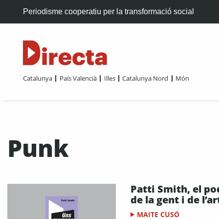
Periodisme cooperatiu per la transformació social
Catalunya
País Valencià
Illes
Catalunya Nord
Món
Punk
Patti Smith, el po
de la gent i de l’ar
MAITE CUSÓ