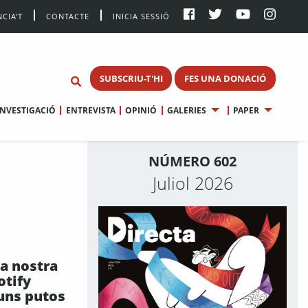
CIA’T
CONTACTE
INICIA SESSIÓ
SUBSCRIU-T'HI
FES UNA DONACIÓ
INVESTIGACIÓ
ENTREVISTA
OPINIÓ
GALERIES
PAPER
NÚMERO 602
Juliol 2026
a nostra
otify
uns putos