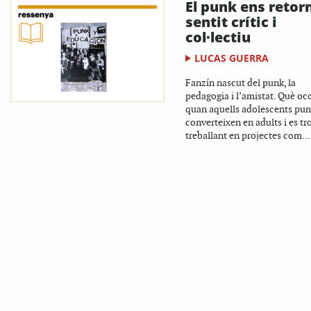
El punk ens retorn
sentit crític i
col·lectiu
LUCAS GUERRA
Fanzín nascut del punk, la
pedagogia i l’amistat. Què oc
quan aquells adolescents pun
converteixen en adults i es t
treballant en projectes com...