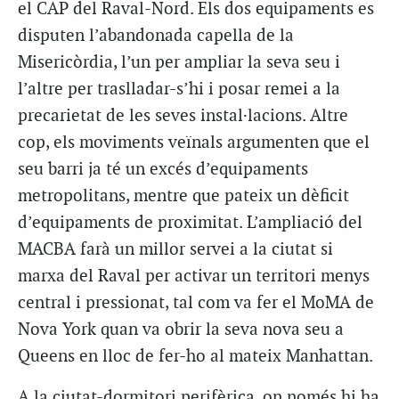
el CAP del Raval-Nord. Els dos equipaments es
disputen l’abandonada capella de la
Misericòrdia, l’un per ampliar la seva seu i
l’altre per traslladar-s’hi i posar remei a la
precarietat de les seves instal·lacions. Altre
cop, els moviments veïnals argumenten que el
seu barri ja té un excés d’equipaments
metropolitans, mentre que pateix un dèficit
d’equipaments de proximitat. L’ampliació del
MACBA farà un millor servei a la ciutat si
marxa del Raval per activar un territori menys
central i pressionat, tal com va fer el MoMA de
Nova York quan va obrir la seva nova seu a
Queens en lloc de fer-ho al mateix Manhattan.
A la ciutat-dormitori perifèrica, on només hi ha