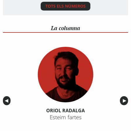
TOTS ELS NÚMEROS
La columna
Anterior
◀︎
Sig
▶︎
ORIOL RADALGA
Esteim fartes