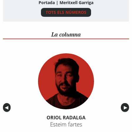
Portada | Meritxell Garriga
TOTS ELS NÚMEROS
La columna
Anterior
◀︎
Sig
▶︎
ORIOL RADALGA
Esteim fartes