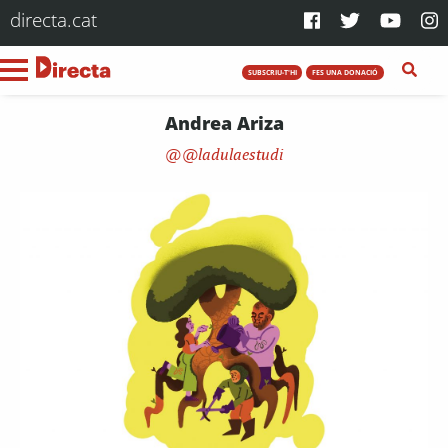
directa.cat
SUBSCRIU-T'HI
FES UNA DONACIÓ
Andrea Ariza
@ladulaestudi