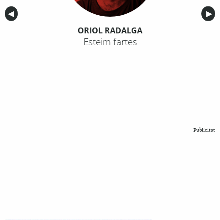
Anterior
◀︎
Sig
▶︎
ORIOL RADALGA
Esteim fartes
Publicitat