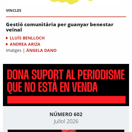
VINCLES
Gestió comunitària per guanyar benestar
veïnal
LLUÍS BENLLOCH
ANDREA ARIZA
Imatges
|
ÁNGELA DANO
NÚMERO 602
Juliol 2026