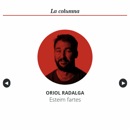
La columna
Anterior
◀︎
Sig
▶︎
ORIOL RADALGA
Esteim fartes