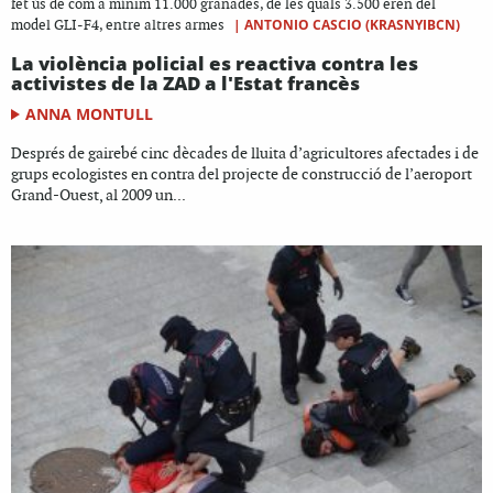
fet ús de com a mínim 11.000 granades, de les quals 3.500 eren del
|
ANTONIO CASCIO (KRASNYIBCN)
model GLI-F4, entre altres armes
La violència policial es reactiva contra les
activistes de la ZAD a l'Estat francès
ANNA MONTULL
Després de gairebé cinc dècades de lluita d’agricultores afectades i de
grups ecologistes en contra del projecte de construcció de l’aeroport
Grand-Ouest, al 2009 un...