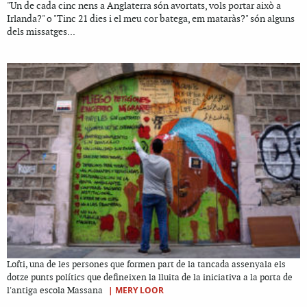
"Un de cada cinc nens a Anglaterra són avortats, vols portar això a
Irlanda?" o "Tinc 21 dies i el meu cor batega, em mataràs?" són alguns
dels missatges...
Lofti, una de les persones que formen part de la tancada assenyala els
dotze punts polítics que defineixen la lluita de la iniciativa a la porta de
|
MERY LOOR
l'antiga escola Massana