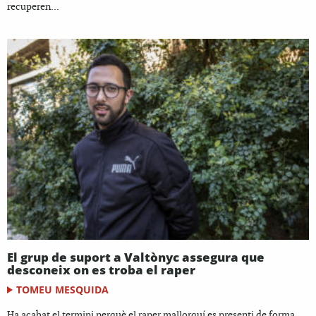
recuperen...
El grup de suport a Valtònyc assegura que
desconeix on es troba el raper
TOMEU MESQUIDA
Ha acabat el termini perquè el raper mallorquí es presenti de forma