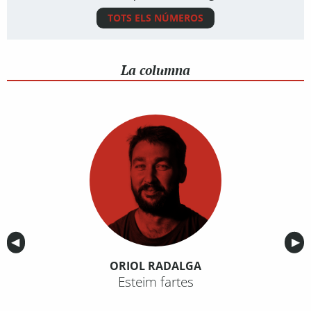
TOTS ELS NÚMEROS
La columna
Anterior
◀︎
Sig
▶︎
ORIOL RADALGA
Esteim fartes