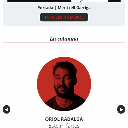
Portada | Meritxell Garriga
TOTS ELS NÚMEROS
La columna
Anterior
◀︎
Sig
▶︎
ORIOL RADALGA
Esteim fartes