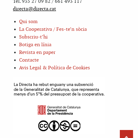
Tel. 935 27 09 82 / 661 493 117
directa@directa.cat
Qui som
La Cooperativa / Fes-te’n sòcia
Subscriu-t’hi
Botiga en línia
Revista en paper
Contacte
Avis Legal & Política de Cookies