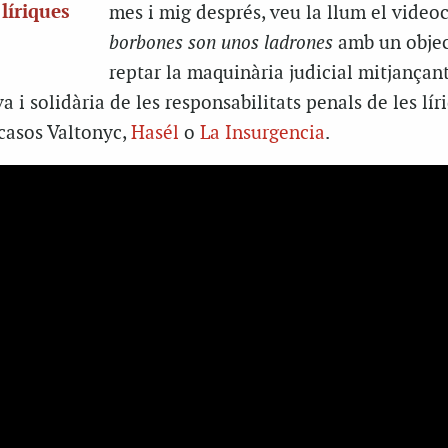
 líriques
mes i mig després, veu la llum el videoc
borbones son unos ladrones
amb un object
reptar la maquinària judicial mitjançan
a i solidària de les responsabilitats penals de les lír
casos Valtonyc,
Hasél
o
La Insurgencia
.