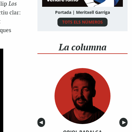
lip
Los
iu clar:
Portada | Meritxell Garriga
t
TOTS ELS NÚMEROS
iques
La columna
Anterior
◀︎
Sigu
▶︎