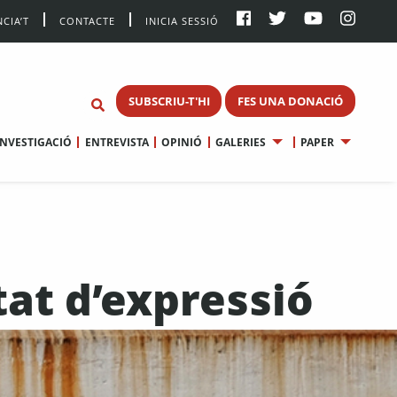
CIA’T
CONTACTE
INICIA SESSIÓ
SUBSCRIU-T'HI
FES UNA DONACIÓ
INVESTIGACIÓ
ENTREVISTA
OPINIÓ
GALERIES
PAPER
rtat d’expressió