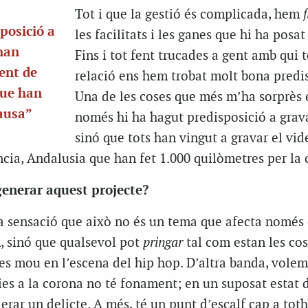
Tot i que la gestió és complicada, hem
posició a
les facilitats i les ganes que hi ha posa
 han
Fins i tot fent trucades a gent amb qui
gent de
relació ens hem trobat molt bona predis
que han
Una de les coses que més m’ha sorprès 
causa”
només hi ha hagut predisposició a grava
sinó que tots han vingut a gravar el vid
cia, Andalusia que han fet 1.000 quilòmetres per la 
generar aquest projecte?
a sensació que això no és un tema que afecta només e
 sinó que qualsevol pot
pringar
tal com estan les cos
 es mou en l’escena del hip hop. D’altra banda, vole
ries a la corona no té fonament; en un suposat estat
erar un delicte. A més, té un punt d’escalf cap a to