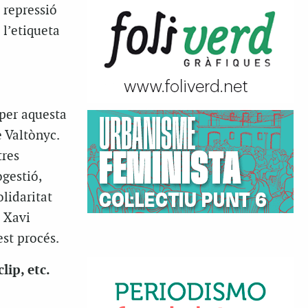
a repressió
 l’etiqueta
 per aquesta
 Valtònyc.
tres
ogestió,
lidaritat
b Xavi
st procés.
lip, etc.