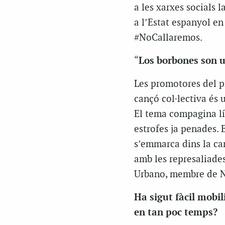
a les xarxes socials l
a l’Estat espanyol en 
#NoCallaremos.
“
Los borbones son 
Les promotores del pr
cançó col·lectiva és 
El tema compagina lí
estrofes ja penades. 
s’emmarca dins la ca
amb les represaliades
Urbano, membre de No
Ha sigut fàcil mobili
en tan poc temps?