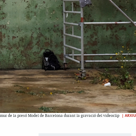
|
ARXIU
l mur de la presó Model de Barcelona durant la gravació del videoclip