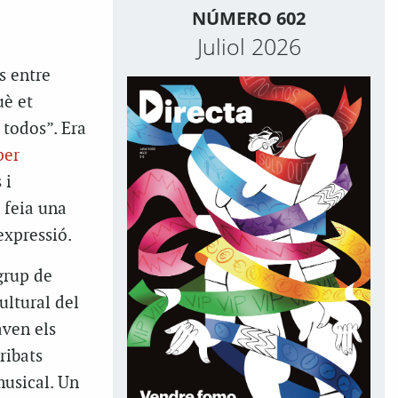
NÚMERO 602
Juliol 2026
s entre
uè et
 todos”. Era
per
 i
 feia una
expressió.
grup de
ultural del
aven els
ribats
musical. Un