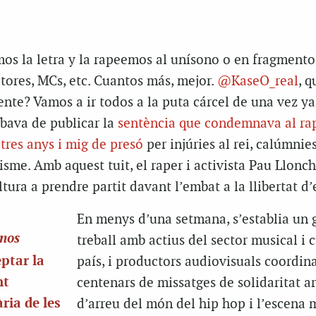
os la letra y la rapeemos al unísono o en fragmento
itores, MCs, etc. Cuantos más, mejor.
@KaseO_real
, q
nte? Vamos a ir todos a la puta cárcel de una vez ya
cabava de publicar la
sentència que condemnava al ra
tres anys i mig de presó
per injúries al rei, calúmnies
isme. Amb aquest tuit, el raper i activista Pau Llonch
ltura a prendre partit davant l’embat a la llibertat d’
En menys d’una setmana, s’establia un 
unos
treball amb actius del sector musical i c
eptar la
país, i productors audiovisuals coordin
nt
centenars de missatges de solidaritat ar
ària de les
d’arreu del món del hip hop i l’escena 