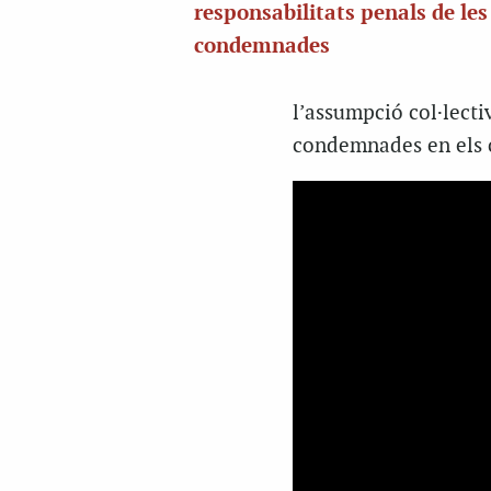
responsabilitats penals de les
condemnades
l’assumpció col·lectiv
condemnades en els 