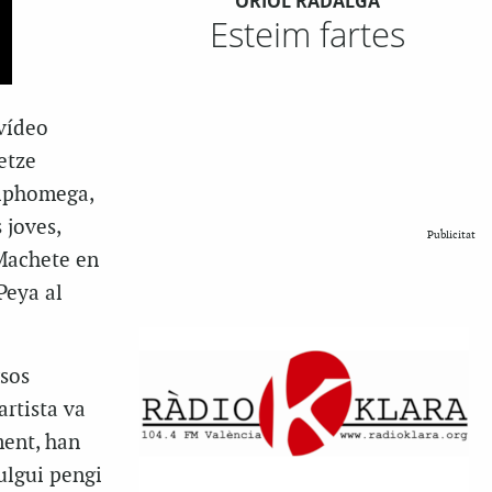
ORIOL RADALGA
Esteim fartes
 vídeo
etze
 Elphomega,
 joves,
Publicitat
 Machete en
Peya al
rsos
artista va
ment, han
ulgui pengi