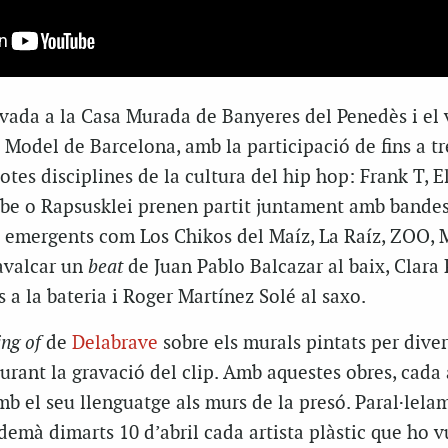
avada a la Casa Murada de Banyeres del Penedès i el
ó Model de Barcelona, amb la participació de fins a tr
totes disciplines de la cultura del hip hop: Frank T,
be o Rapsusklei prenen partit juntament amb bandes
 emergents com Los Chikos del Maíz, La Raíz, ZOO,
avalcar un
beat
de Juan Pablo Balcazar al baix, Clara 
 a la bateria i Roger Martínez Solé al saxo.
ng of
de
Delabrave
sobre els murals pintats per dive
durant la gravació del clip. Amb aquestes obres, cada 
mb el seu llenguatge als murs de la presó. Paral·lela
demà dimarts 10 d’abril cada artista plàstic que ho v