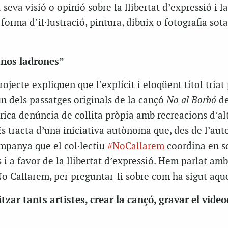
a seva visió o opinió sobre la llibertat d’expressió i l
forma d’il·lustració, pintura, dibuix o fotografia sota
unos ladrones”
ojecte expliquen que l’explícit i eloqüent títol triat
un dels passatges originals de la cançó
No al Borbó
de
rica denúncia de collita pròpia amb recreacions d’al
Es tracta d’una iniciativa autònoma que, des de l’aut
mpanya que el col·lectiu
#NoCallarem
coordina en so
 i a favor de la llibertat d’expressió. Hem parlat am
 Callarem, per preguntar-li sobre com ha sigut aque
tzar tants artistes, crear la cançó, gravar el videoc