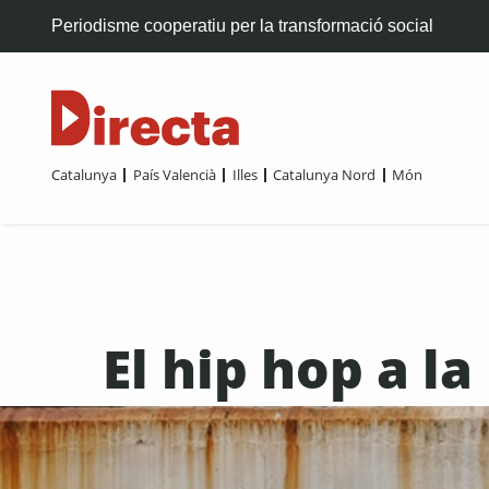
Periodisme cooperatiu per la transformació social
Catalunya
País Valencià
Illes
Catalunya Nord
Món
El hip hop a la