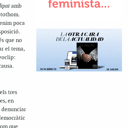
flipat
amb
t tothom.
 tenim poca
posició.
és que no
r el tema,
eoclip:
causa.
ls tres
es, en
m denunciar
 democràtic
thom que