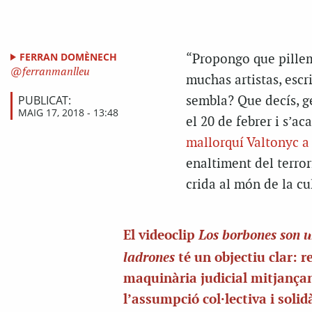
FERRAN DOMÈNECH
“Propongo que pillem
ferranmanlleu
muchas artistas, escr
PUBLICAT:
sembla? Que decís, ge
MAIG 17, 2018 - 13:48
el 20 de febrer i s’a
mallorquí Valtonyc a 
enaltiment del terror
crida al món de la cu
Los borbones son 
El videoclip
ladrones
té un objectiu clar: r
maquinària judicial mitjança
l’assumpció col·lectiva i solid