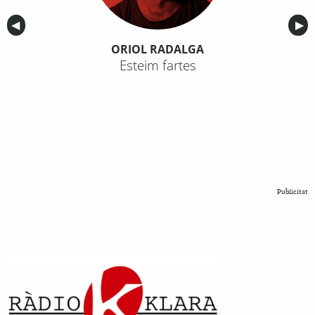
Anterior
◀︎
Sig
▶︎
ORIOL RADALGA
Esteim fartes
Publicitat