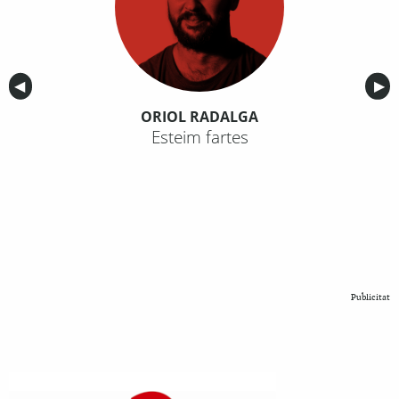
Anterior
◀︎
Sig
▶︎
ORIOL RADALGA
Esteim fartes
Publicitat