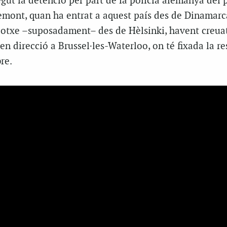
ut la detenció per part de la policia alemanya del 
emont, quan ha entrat a aquest país des de Dinamarc
cotxe –suposadament– des de Hèlsinki, havent creua
en direcció a Brussel·les-Waterloo, on té fixada la r
re.