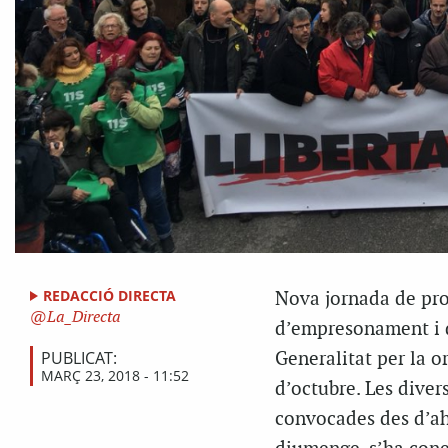
REDACCIÓ DIRECTA
Nova jornada de prot
La_Directa
d’empresonament i d
PUBLICAT:
Generalitat per la 
MARÇ 23, 2018 - 11:52
d’octubre. Les diver
convocades des d’ahi