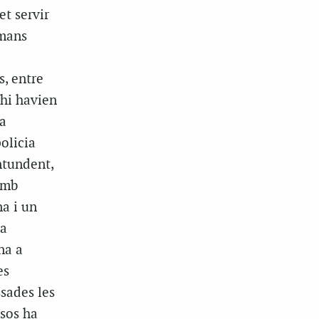
et servir
 mans
, entre
’hi havien
a
olicia
ntundent,
amb
a i un
la
na a
es
sades les
sos ha