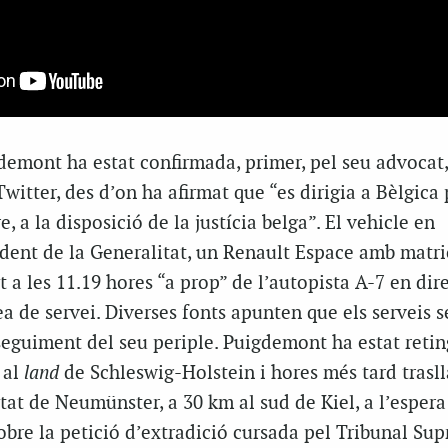
demont ha estat confirmada, primer, pel seu advocat
witter, des d’on ha afirmat que “es dirigia a Bèlgica 
 a la disposició de la justícia belga”. El vehicle en
ident de la Generalitat, un Renault Espace amb matri
t a les 11.19 hores “a prop” de l’autopista A-7 en dir
 de servei. Diverses fonts apunten que els serveis s
eguiment del seu periple. Puigdemont ha estat retin
 al
land
de Schleswig-Holstein i hores més tard trasll
itat de Neumünster, a 30 km al sud de Kiel, a l’esper
sobre la petició d’extradició cursada pel Tribunal Su