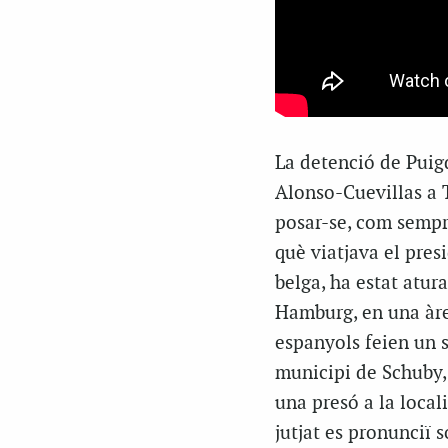
La detenció de Puig
Alonso-Cuevillas a T
posar-se, com sempre,
què viatjava el pres
belga, ha estat atura
Hamburg, en una àrea
espanyols feien un s
municipi de Schuby,
una presó a la local
jutjat es pronunciï 