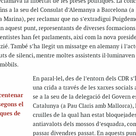
clamava la llibertat de les preses polítiques. La con
 fins a la seu del Consulat d’Alemanya a Barcelona (a 
la Marina), per reclamar que no s’extradigui Puigdem
En aquest punt, representants de diverses formacions
entistes han fet parlaments, així com la nova presid
zié. També s’ha llegit un missatge en alemany i l’act
ts de silenci, mentre moltes assistents il·luminaven
mòbils.
En paral·lel, des de l’entorn dels CDR s’
una crida a través de les xarxes socials a
 centenar
se a la seu de la delegació del Govern 
segons el
Catalunya (a Pau Claris amb Mallorca), 
ques de
cruïlles de la qual han estat bloquejade
antiavalots dels mossos d’esquadra, com
passar divendres passat. En aquests pun