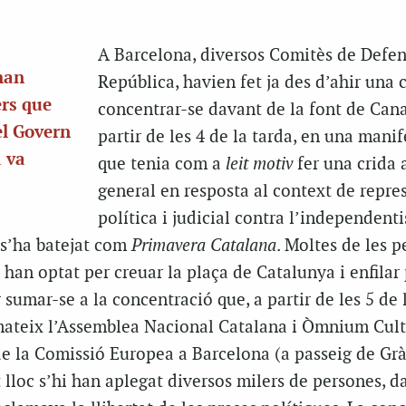
A Barcelona, diversos Comitès de Defen
han
República, havien fet ja des d’ahir una 
ers que
concentrar-se davant de la font de Cana
el Govern
partir de les 4 de la tarda, en una manif
a va
que tenia com a
leit motiv
fer una crida 
general en resposta al context de repre
política i judicial contra l’independent
 s’ha batejat com
Primavera Catalana
. Moltes de les 
 han optat per creuar la plaça de Catalunya i enfilar
sumar-se a la concentració que, a partir de les 5 de l
ateix l’Assemblea Nacional Catalana i Òmnium Cult
 de la Comissió Europea a Barcelona (a passeig de Gr
 lloc s’hi han aplegat diversos milers de persones, d