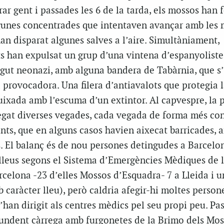
r gent i passades les 6 de la tarda, els mossos han f
lgunes concentrades que intentaven avançar amb les
 han disparat algunes salves a l’aire. Simultàniament,
s han expulsat un grup d’una vintena d’espanyolistes
egut neonazi, amb alguna bandera de Tabàrnia, que s
provocadora. Una filera d’antiavalots que protegia l
uixada amb l’escuma d’un extintor. Al capvespre, la p
gat diverses vegades, cada vegada de forma més co
nts, que en alguns casos havien aixecat barricades, 
. El balanç és de nou persones detingudes a Barcelon
 lleus segons el Sistema d’Emergències Mèdiques de 
rcelona -23 d’elles Mossos d’Esquadra- 7 a Lleida i u
 caràcter lleu), però caldria afegir-hi moltes person
han dirigit als centres mèdics pel seu propi peu. Pas
ntundent càrrega amb furgonetes de la Brimo dels Mos