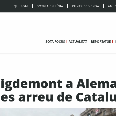
QUI SOM
BOTIGA EN LÍNIA
PUNTS DE VENDA
ANUN
SOTA FOCUS
ACTUALITAT
REPORTATGE
Puigdemont a Alem
tes arreu de Catal