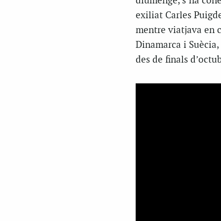
diumenge, s’ha coneg
exiliat Carles Puigd
mentre viatjava en 
Dinamarca i Suècia, 
des de finals d’octub