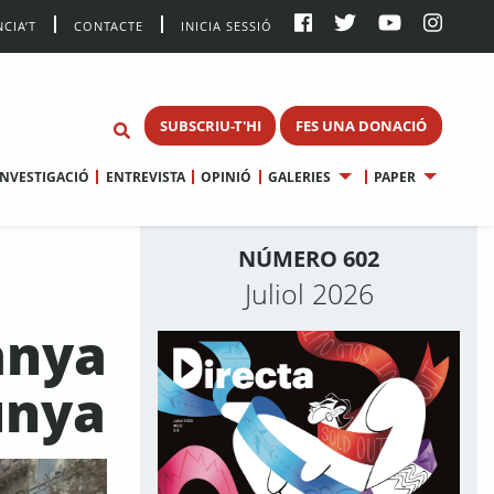
CIA’T
CONTACTE
INICIA SESSIÓ
SUBSCRIU-T'HI
FES UNA DONACIÓ
INVESTIGACIÓ
ENTREVISTA
OPINIÓ
GALERIES
PAPER
NÚMERO 602
Juliol 2026
anya
unya