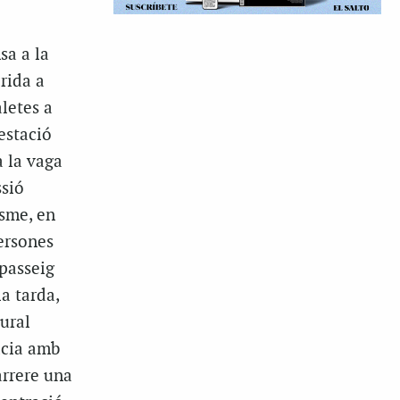
sa a la
crida a
letes a
estació
a la vaga
ssió
isme, en
persones
 passeig
a tarda,
ural
àcia amb
arrere una