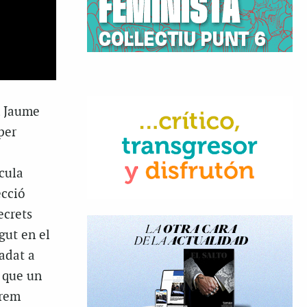
, Jaume
per
cula
ecció
ecrets
gut en el
adat a
a que un
prem