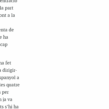
centració
la part
ont a la
enta de
e ha
 cap
ha fet
 dirigir-
espanyol a
les quatre
s per
 ja va
ts s’hi ha