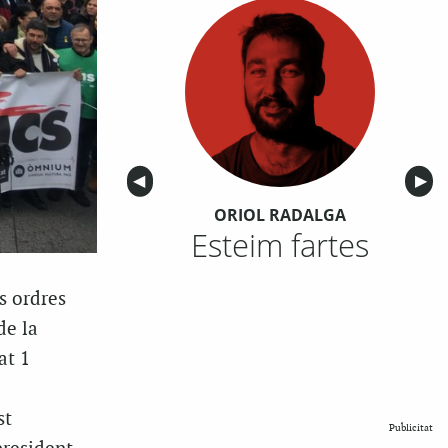
Anterior
◀︎
Sigu
▶︎
ORIOL RADALGA
Esteim fartes
s ordres
de la
at 1
st
Publicitat