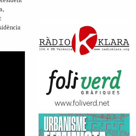
president
a,
t
esidència