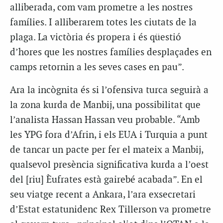
alliberada, com vam prometre a les nostres
famílies. I alliberarem totes les ciutats de la
plaga. La victòria és propera i és qüestió
d’hores que les nostres famílies desplaçades en
camps retornin a les seves cases en pau”.
Ara la incògnita és si l’ofensiva turca seguirà a
la zona kurda de Manbij, una possibilitat que
l’analista Hassan Hassan veu probable. “Amb
les YPG fora d’Afrin, i els EUA i Turquia a punt
de tancar un pacte per fer el mateix a Manbij,
qualsevol presència significativa kurda a l’oest
del [riu] Èufrates està gairebé acabada”. En el
seu viatge recent a Ankara, l’ara exsecretari
d’Estat estatunidenc Rex Tillerson va prometre