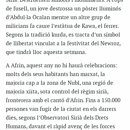
Síria. Destrueixen símbols i monuments. A cops
de fusell, un jove destrossa un pòster lluminós
d’Abdul·la Öcalan mentre un altre grup de
milicians fa caure l’estàtua de Kawa, el ferrer.
Segons la tradició kurda, es tracta d’un símbol
de llibertat vinculat a la festivitat del Newroz,
que tindrà lloc aquesta setmana.
A Afrin, aquest any no hi haurà celebracions:
molts dels seus habitants han marxat, la
majoria cap a la zona de Nubl, una regió de
majoria xiïta, sota control del règim sirià,
fronterera amb el cantó d’Afrin. Fins a 150.000
persones van fugir de la ciutat en els darrers
dies, segons l’Observatori Sirià dels Drets
Humans, davant el ràpid avenç de les forces