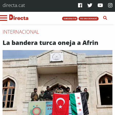
directa.cat
SUBSCRIU-T'HI
FES UNA DONACIÓ
INTERNACIONAL
La bandera turca oneja a Afrin