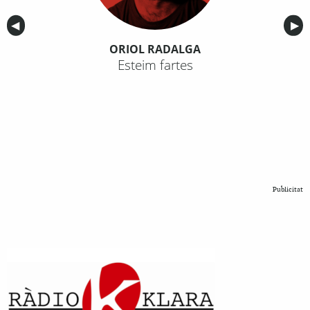
Anterior
◀︎
Sig
▶︎
ORIOL RADALGA
Esteim fartes
Publicitat