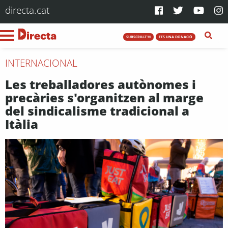
directa.cat
SUBSCRIU-T'HI
FES UNA DONACIÓ
INTERNACIONAL
Les treballadores autònomes i
precàries s'organitzen al marge
del sindicalisme tradicional a
Itàlia