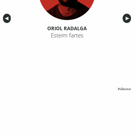
Anterior
◀︎
Sig
▶︎
ORIOL RADALGA
Esteim fartes
Publicitat