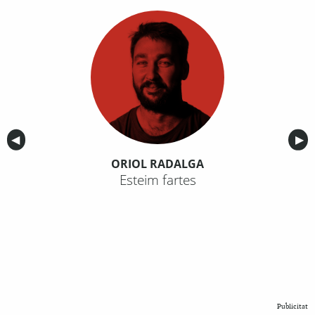
Anterior
◀︎
Sig
▶︎
ORIOL RADALGA
Esteim fartes
Publicitat