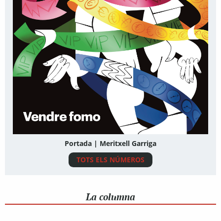
Portada | Meritxell Garriga
TOTS ELS NÚMEROS
La columna