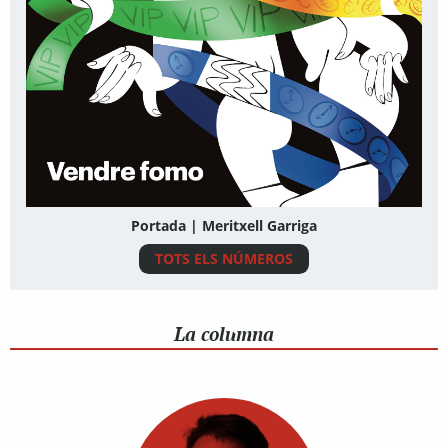
Portada | Meritxell Garriga
TOTS ELS NÚMEROS
La columna