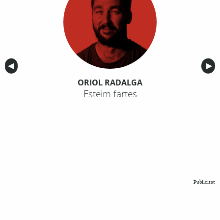
Anterior
◀︎
Sig
▶︎
ORIOL RADALGA
Esteim fartes
Publicitat