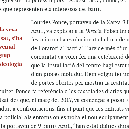
eguessin i superessin pors”. Aquest tasca, també, és 
ts que representen els interessos del barri.
Lourdes Ponce, portaveu de la Xarxa 9 B
la seva
Acull, va explicar a la
Direct
a l’objectiu 
sat, s’ha
festa i com ha evolucionat el clima de 
veïnal
de l’oratori al barri al llarg de més d’un
grup
comunitat va voler fer una celebració d
ideologia
que la instal·lació del centre hagi estat
d’un procés molt dur. Hem volgut fer u
de portes obertes per mostrar la realita
culte”. Ponce fa referència a les cassolades diàries q
zat des que, el març del 2017, va començar a posar-s
duït a confrontacions, fins al punt que les entitats v
cia policial als entorns on es troba el nou equipament
 la portaveu de 9 Barris Acull, “han estat diàries dur