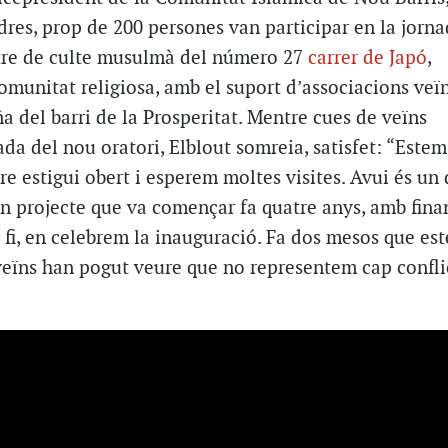
res, prop de 200 persones van participar en la jorn
tre de culte musulmà del número 27
carrer de Japó
,
omunitat religiosa, amb el suport d’associacions veïna
a del barri de la Prosperitat. Mentre cues de veïns
ada del nou oratori, Elblout somreia, satisfet: “Este
re estigui obert i esperem moltes visites. Avui és un
un projecte que va començar fa quatre anys, amb fin
er fi, en celebrem la inauguració. Fa dos mesos que es
veïns han pogut veure que no representem cap conflic