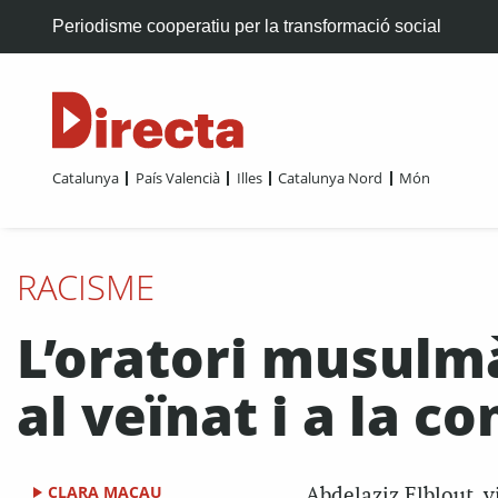
Periodisme cooperatiu per la transformació social
Catalunya
País Valencià
Illes
Catalunya Nord
Món
RACISME
L’oratori musulmà
al veïnat i a la c
CLARA MACAU
Abdelaziz Elblout, v