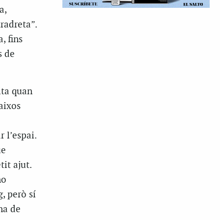
a,
radreta”.
, fins
s de
ita quan
aixos
 l’espai.
ue
it ajut.
no
, però sí
na de