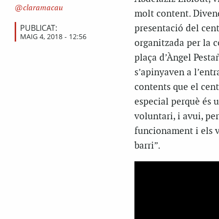
claramacau
molt content. Divend
PUBLICAT:
presentació del cen
MAIG 4, 2018 - 12:56
organitzada per la c
plaça d’Àngel Pestañ
s’apinyaven a l’entr
contents que el cent
especial perquè és 
voluntari, i avui, p
funcionament i els 
barri”.