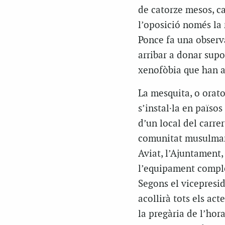
de catorze mesos, cad
l’oposició només la
Ponce fa una observa
arribar a donar supor
xenofòbia que han al
La mesquita, o orat
s’instal·la en païso
d’un local del carrer
comunitat musulmana 
Aviat, l’Ajuntament,
l’equipament compleix
Segons el vicepresi
acollirà tots els ac
la pregària de l’hor