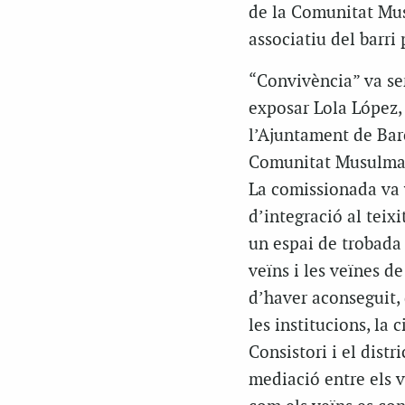
de la Comunitat Mus
associatiu del barri 
“Convivència” va ser
exposar Lola López, 
l’Ajuntament de Barc
Comunitat Musulmana
La comissionada va 
d’integració al teix
un espai de trobada i
veïns i les veïnes de
d’haver aconseguit,
les institucions, la 
Consistori i el dist
mediació entre els 