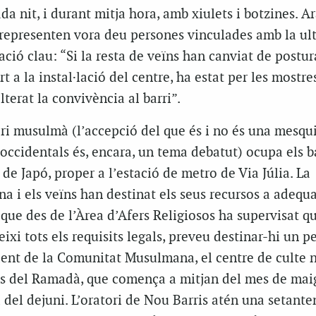
a nit, i durant mitja hora, amb xiulets i botzines. Ar
 representen vora deu persones vinculades amb la ult
ció clau: “Si la resta de veïns han canviat de postura
t a la instal·lació del centre, ha estat per les mostre
terat la convivència al barri”.
ori musulmà (l’accepció del que és i no és una mesqu
s occidentals és, encara, un tema debatut) ocupa els b
 de Japó, proper a l’estació de metro de Via Júlia. La
i els veïns han destinat els seus recursos a adequar
 que des de l’Àrea d’Afers Religiosos ha supervisat q
i tots els requisits legals, preveu destinar-hi un pet
dent de la Comunitat Musulmana, el centre de culte 
tes del Ramadà, que comença a mitjan del mes de maig
a del dejuni. L’oratori de Nou Barris atén una setante