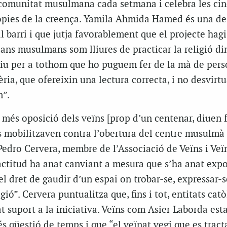
a comunitat musulmana cada setmana i celebra les cin
ròpies de la creença. Yamila Ahmida Hamed és una de
l barri i que jutja favorablement que el projecte hag
dans musulmans som lliures de practicar la religió di
itiu per a tothom que ho puguem fer de la mà de per
èria, que ofereixin una lectura correcta, i no desvirtu
m”.
a més oposició dels veïns [prop d’un centenar, diuen 
s mobilitzaven contra l’obertura del centre musulmà
Pedro Cervera, membre de l’Associació de Veïns i Veï
’actitud ha anat canviant a mesura que s’ha anat exp
l dret de gaudir d’un espai on trobar-se, expressar-s
igió”. Cervera puntualitza que, fins i tot, entitats cat
 suport a la iniciativa. Veïns com Asier Laborda est
s qüestió de temps i que “el veïnat vegi que es tract