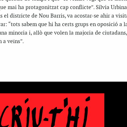
ue mai ha protagonitzat cap conflicte”. Sílvia Urbina
ns el districte de Nou Barris, va acostar-se ahir a visit
rar: “tots sabem que hi ha certs grups en oposició a l
na minoria i, allò que volen la majoria de ciutadans,
 a veïns”.