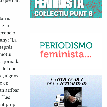
la que han
arris
de la
recepció
 any: “La
esprés
 motiu
na jornada
t del que
ue, alguns
e en
an arribar
. “Les
ant prop