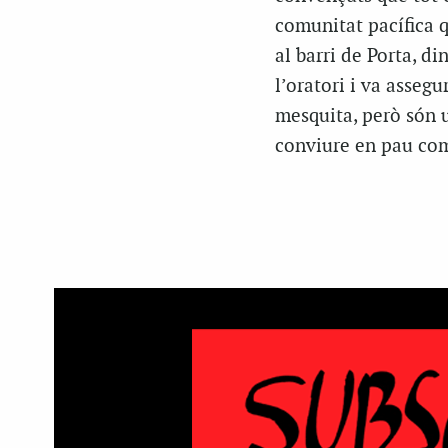
comunitat pacífica q
al barri de Porta, di
l’oratori i va assegu
mesquita, però són u
conviure en pau com