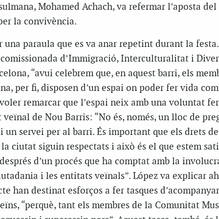
ulmana, Mohamed Achach, va refermar l’aposta del 
per la convivència.
 una paraula que es va anar repetint durant la festa
comissionada d’Immigració, Interculturalitat i Diver
elona, “avui celebrem que, en aquest barri, els memb
, per fi, disposen d’un espai on poder fer vida comu
voler remarcar que l’espai neix amb una voluntat fe
it veïnal de Nou Barris: “No és, només, un lloc de preg
 un servei per al barri. És important que els drets de
 la ciutat siguin respectats i això és el que estem sati
 després d’un procés que ha comptat amb la involucr
ciutadania i les entitats veïnals”. López va explicar ah
ricte han destinat esforços a fer tasques d’acompanya
veïns, “perquè, tant els membres de la Comunitat M