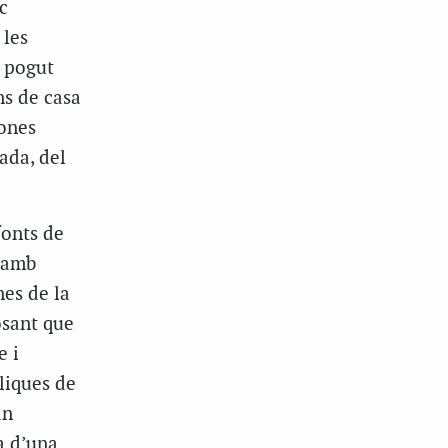
c
 les
i pogut
ns de casa
sones
ada, del
fonts de
 amb
nes de la
osant que
e i
òliques de
an
a d’una