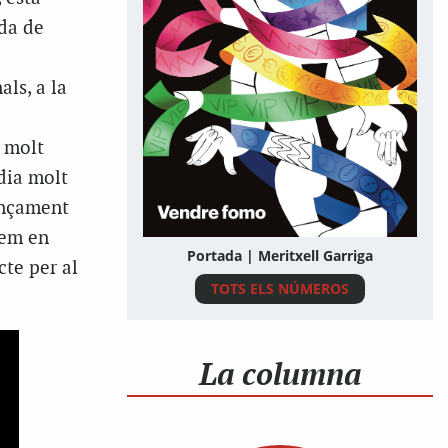
ada de
ls, a la
m molt
 dia molt
ançament
tem en
Portada | Meritxell Garriga
te per al
TOTS ELS NÚMEROS
La columna