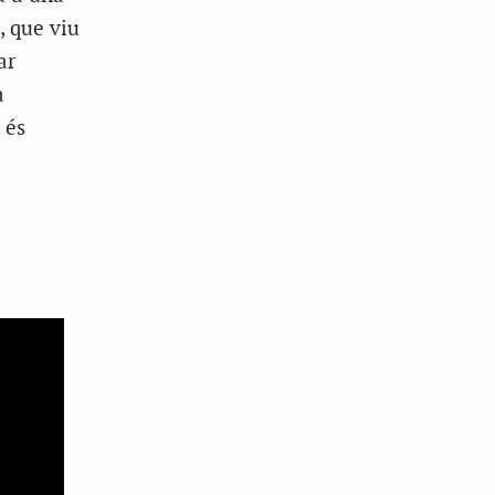
, que viu
ar
a
 és