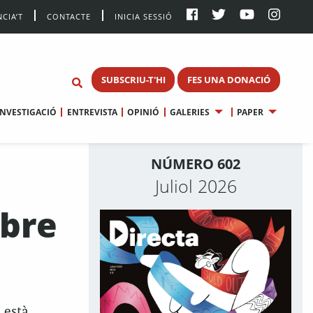
CIA’T
CONTACTE
INICIA SESSIÓ
SUBSCRIU-T'HI
FES UNA DONACIÓ
INVESTIGACIÓ
ENTREVISTA
OPINIÓ
GALERIES
PAPER
NÚMERO 602
Juliol 2026
obre
 està