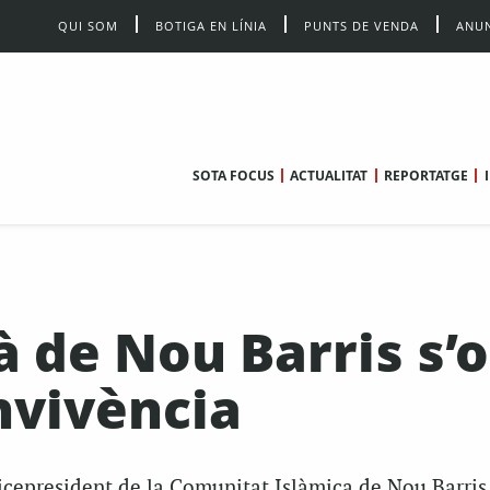
QUI SOM
BOTIGA EN LÍNIA
PUNTS DE VENDA
ANUN
SOTA FOCUS
ACTUALITAT
REPORTATGE
 de Nou Barris s’
onvivència
icepresident de la Comunitat Islàmica de Nou Barris,