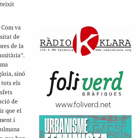
teixit
. Com va
sitat de
res de la
nitària”.
rma
ària, sinó
 tots els
sfets
ació de
ir que el
ment i
usulmana