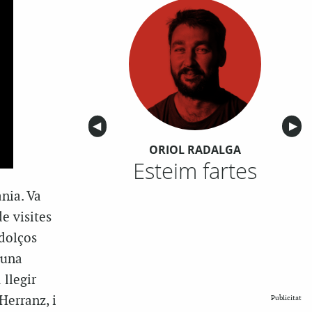
Anterior
◀︎
Sigu
▶︎
ORIOL RADALGA
Esteim fartes
nia. Va
e visites
 dolços
 una
 llegir
Herranz, i
Publicitat