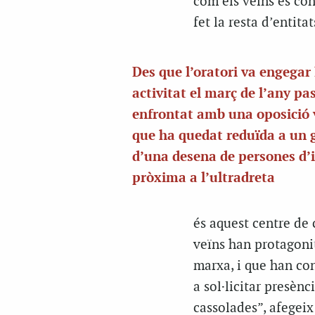
com els veïns es con
fet la resta d’entita
Des que l’oratori va engegar 
activitat el març de l’any pas
enfrontat amb una oposició 
que ha quedat reduïda a un 
d’una desena de persones d’
pròxima a l’ultradreta
és aquest centre de 
veïns han protagonit
marxa, i que han con
a sol·licitar presèn
cassolades”, afegeix