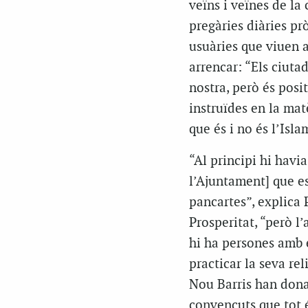
veïns i veïnes de l
pregàries diàries p
usuàries que viuen a
arrencar: “Els ciuta
nostra, però és pos
instruïdes en la mat
que és i no és l’Isla
“Al principi hi havi
l’Ajuntament] que e
pancartes”, explica 
Prosperitat, “però l
hi ha persones amb e
practicar la seva rel
Nou Barris han donat
convençuts que tot é