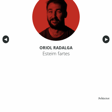
Anterior
◀︎
Sig
▶︎
ORIOL RADALGA
Esteim fartes
Publicitat