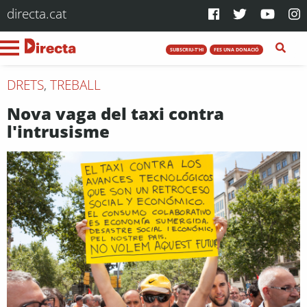
directa.cat
SUBSCRIU-T'HI
FES UNA DONACIÓ
DRETS
,
TREBALL
Nova vaga del taxi contra
l'intrusisme