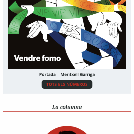
Portada | Meritxell Garriga
TOTS ELS NÚMEROS
La columna