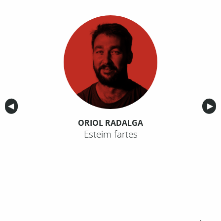
Anterior
◀︎
Sig
▶︎
ORIOL RADALGA
Esteim fartes