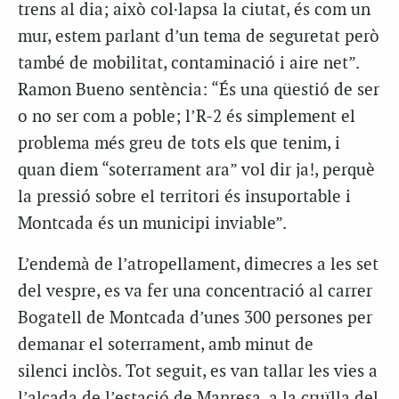
trens al dia; això col·lapsa la ciutat, és com un
mur, estem parlant d’un tema de seguretat però
també de mobilitat, contaminació i aire net”.
Ramon Bueno sentència: “És una qüestió de ser
o no ser com a poble; l’R-2 és simplement el
problema més greu de tots els que tenim, i
quan diem “soterrament ara” vol dir ja!, perquè
la pressió sobre el territori és insuportable i
Montcada és un municipi inviable”.
L’endemà de l’atropellament, dimecres a les set
del vespre, es va fer una concentració al carrer
Bogatell de Montcada d’unes 300 persones per
demanar el soterrament, amb minut de
silenci inclòs. Tot seguit, es van tallar les vies a
l’alçada de l’estació de Manresa, a la cruïlla del