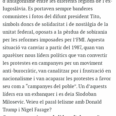
d’antagonisme entre les diferents regions de l’ex-
Iugoslàvia. Es portaven sempre banderes
comunistes i fotos del difunt president Tito,
símbols doncs de solidaritat i de nostàlgia de la
unitat federal, oposats a la pèrdua de sobirania
per les reformes imposades per l’FMI. Aquesta
situació va canviar a partir del 1987, quan van
aparèixer nous líders polítics que van convertir
les protestes en campanyes per un moviment
anti-burocràtic, van canalitzar por i frustració en
nacionalisme i van acaparar les protestes a favor
seu com a “campanyes del poble”. Un d’aquests
líders era un exbanquer i es deia Slodoban
Milosevic. Veieu el paral·lelisme amb Donald
Trump i Nigel Farage?