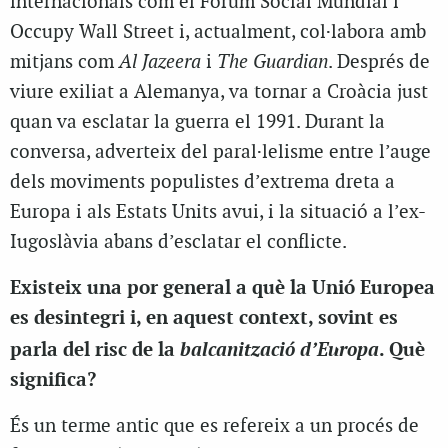
internacionals com el Fòrum Social Mundial i
Occupy Wall Street i, actualment, col·labora amb
mitjans com
Al Jazeera
i
The Guardian
. Després de
viure exiliat a Alemanya, va tornar a Croàcia just
quan va esclatar la guerra el 1991. Durant la
conversa, adverteix del paral·lelisme entre l’auge
dels moviments populistes d’extrema dreta a
Europa i als Estats Units avui, i la situació a l’ex-
Iugoslàvia abans d’esclatar el conflicte.
Existeix una por general a què la Unió Europea
es desintegri i, en aquest context, sovint es
balcanització d’Europa
parla del risc de la
. Què
significa?
És un terme antic que es refereix a un procés de