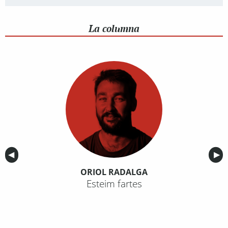
La columna
Anterior
◀︎
Sig
▶︎
ORIOL RADALGA
Esteim fartes