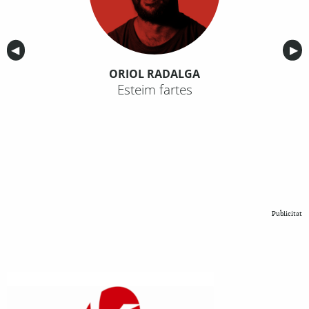
Anterior
◀︎
Sig
▶︎
ORIOL RADALGA
Esteim fartes
Publicitat