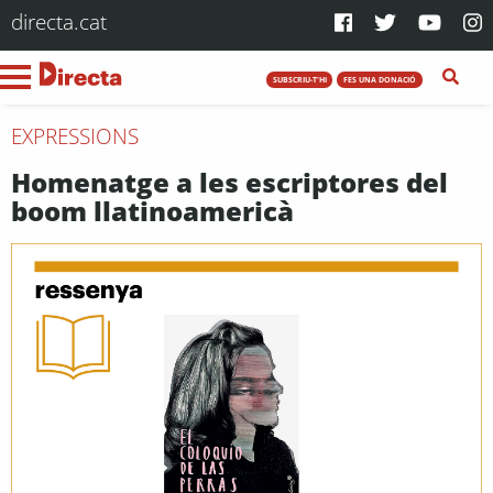
directa.cat
SUBSCRIU-T'HI
FES UNA DONACIÓ
EXPRESSIONS
Homenatge a les escriptores del
boom llatinoamericà