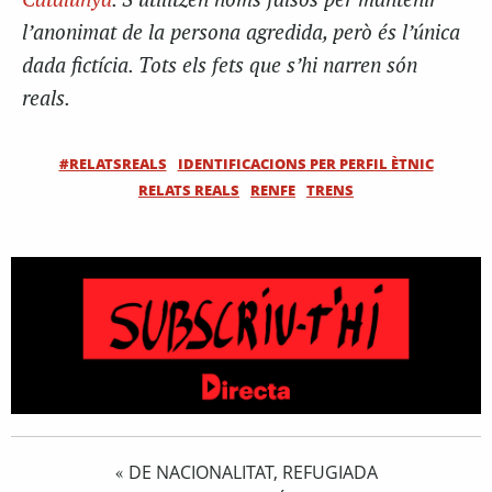
Catalunya
. S’utilitzen noms falsos per mantenir
l’anonimat de la persona agredida, però és l’única
dada fictícia. Tots els fets que s’hi narren són
reals.
#RELATSREALS
IDENTIFICACIONS PER PERFIL ÈTNIC
RELATS REALS
RENFE
TRENS
DE NACIONALITAT, REFUGIADA
«