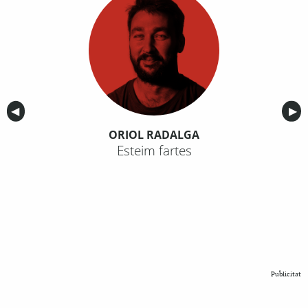
Anterior
◀︎
Sig
▶︎
ORIOL RADALGA
Esteim fartes
Publicitat