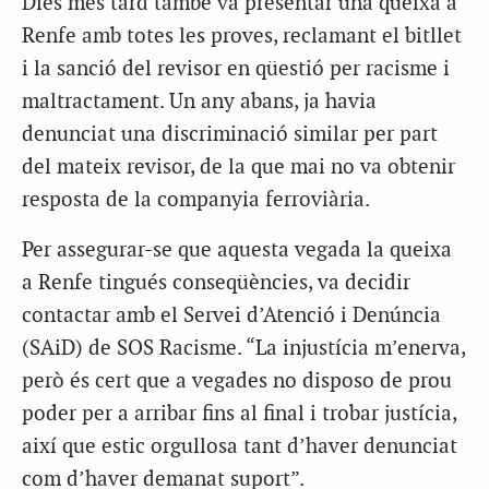
Dies més tard també va presentar una queixa a
Renfe amb totes les proves, reclamant el bitllet
i la sanció del revisor en qüestió per racisme i
maltractament. Un any abans, ja havia
denunciat una discriminació similar per part
del mateix revisor, de la que mai no va obtenir
resposta de la companyia ferroviària.
Per assegurar-se que aquesta vegada la queixa
a Renfe tingués conseqüències, va decidir
contactar amb el Servei d’Atenció i Denúncia
(SAiD) de SOS Racisme. “La injustícia m’enerva,
però és cert que a vegades no disposo de prou
poder per a arribar fins al final i trobar justícia,
així que estic orgullosa tant d’haver denunciat
com d’haver demanat suport”.