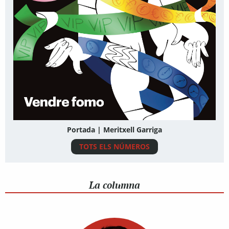
Portada | Meritxell Garriga
TOTS ELS NÚMEROS
La columna