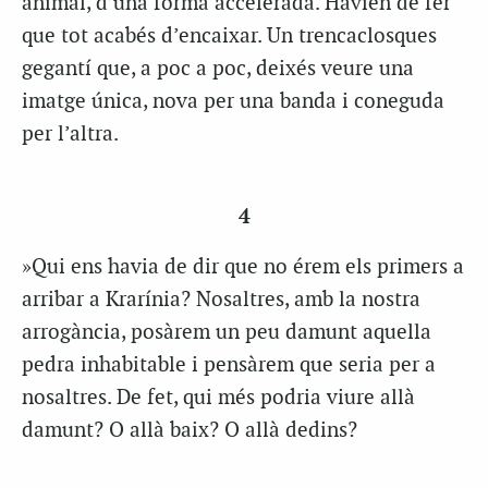
animal, d’una forma accelerada. Havien de fer
que tot acabés d’encaixar. Un trencaclosques
gegantí que, a poc a poc, deixés veure una
imatge única, nova per una banda i coneguda
per l’altra.
4
»Qui ens havia de dir que no érem els primers a
arribar a Krarínia? Nosaltres, amb la nostra
arrogància, posàrem un peu damunt aquella
pedra inhabitable i pensàrem que seria per a
nosaltres. De fet, qui més podria viure allà
damunt? O allà baix? O allà dedins?