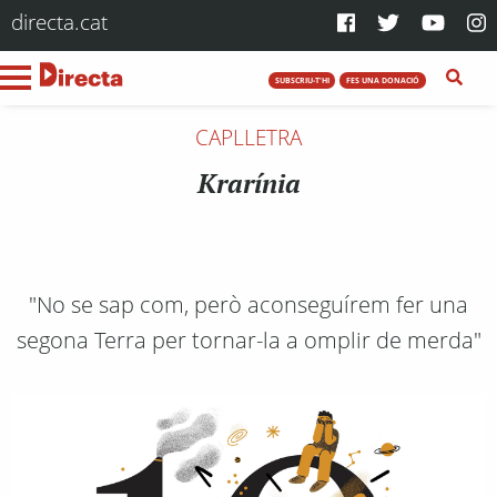
directa.cat
SUBSCRIU-T'HI
FES UNA DONACIÓ
CAPLLETRA
Krarínia
"No se sap com, però aconseguírem fer una
segona Terra per tornar-la a omplir de merda"