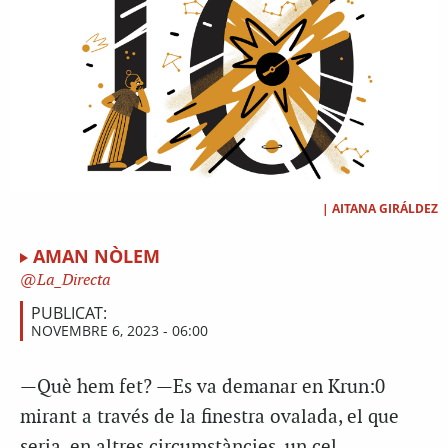
|
AITANA GIRÁLDEZ
AMAN NÒLEM
La_Directa
PUBLICAT:
NOVEMBRE 6, 2023 - 06:00
—Què hem fet? —Es va demanar en Krun:0
mirant a través de la finestra ovalada, el que
seria, en altres circumstàncies, un cel