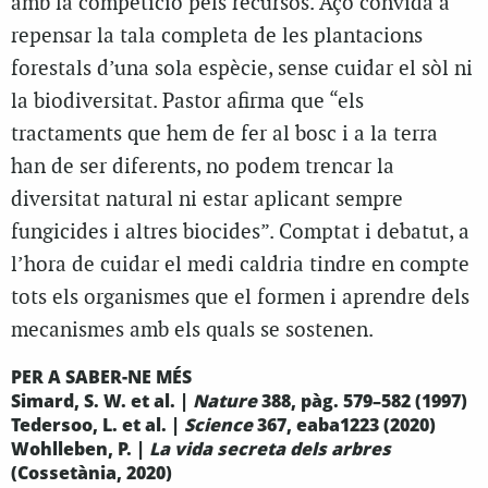
amb la competició pels recursos. Açò convida a
repensar la tala completa de les plantacions
forestals d’una sola espècie, sense cuidar el sòl ni
la biodiversitat. Pastor afirma que “els
tractaments que hem de fer al bosc i a la terra
han de ser diferents, no podem trencar la
diversitat natural ni estar aplicant sempre
fungicides i altres biocides”. Comptat i debatut, a
l’hora de cuidar el medi caldria tindre en compte
tots els organismes que el formen i aprendre dels
mecanismes amb els quals se sostenen.
PER A SABER-NE MÉS
Simard, S. W. et al. |
Nature
388, pàg. 579–582 (1997)
Tedersoo, L. et al. |
Science
367, eaba1223 (2020)
Wohlleben, P. |
La vida secreta dels arbres
(Cossetània, 2020)