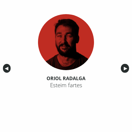
Anterior
◀︎
Sig
▶︎
ORIOL RADALGA
Esteim fartes