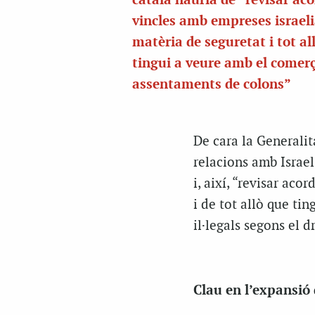
català hauria de “revisar aco
vincles amb empreses israel
matèria de seguretat i tot al
tingui a veure amb el comer
assentaments de colons”
De cara la Generalit
relacions amb Israe
i, així, “revisar ac
i de tot allò que t
il·legals segons el d
Clau en l’expansió