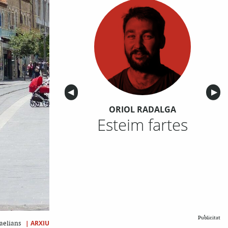
Anterior
◀︎
Sigu
▶︎
ORIOL RADALGA
Esteim fartes
Publicitat
|
ARXIU
raelians