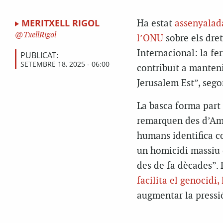
MERITXELL RIGOL
Ha estat
assenyalad
TxellRigol
l’ONU
sobre els dret
Internacional: la fe
PUBLICAT:
SETEMBRE 18, 2025 - 06:00
contribuït a manteni
Jerusalem Est”, sego
La basca forma part
remarquen des d’Amn
humans identifica c
un homicidi massiu d
des de fa dècades”. 
facilita el genocidi,
augmentar la pressió 