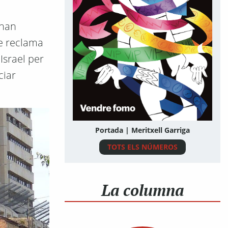
 han
ue reclama
Israel per
ciar
Portada | Meritxell Garriga
TOTS ELS NÚMEROS
La columna