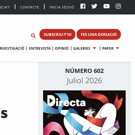
CIA’T
CONTACTE
INICIA SESSIÓ
SUBSCRIU-T'HI
FES UNA DONACIÓ
INVESTIGACIÓ
ENTREVISTA
OPINIÓ
GALERIES
PAPER
NÚMERO 602
Juliol 2026
ns