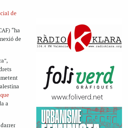
cial de
(CAF) “ha
nnexió de
a”,
drets
ometent
alestina
 que
da a
 darrer