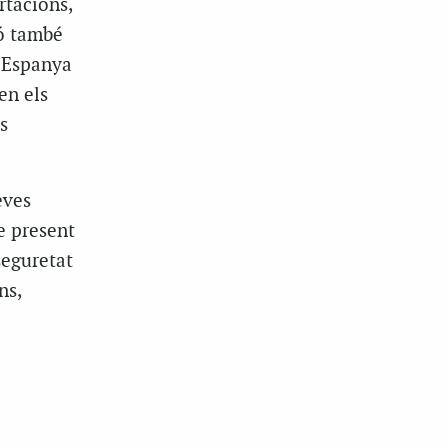
rtacions,
nó també
d’Espanya
en els
s
eves
e present
seguretat
ns,