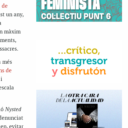
 de
st un any,
a
 un màxim
aments,
ssacres.
a més
ns de
i
escala
ió
Nysted
 denunciat
en, evitar