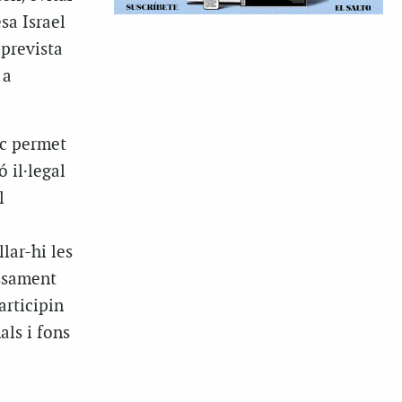
sa Israel
 prevista
 a
ic permet
 il·legal
l
lar-hi les
essament
articipin
als i fons