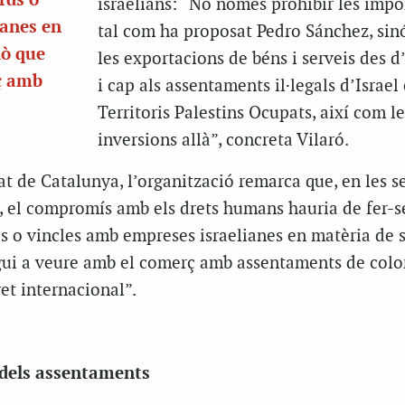
rds o
israelians: “No només prohibir les impo
ianes en
tal com ha proposat Pedro Sánchez, si
lò que
les exportacions de béns i serveis des 
ç amb
i cap als assentaments il·legals d’Israel 
Territoris Palestins Ocupats, així com le
inversions allà”, concreta Vilaró.
at de Catalunya, l’organització remarca que, en les s
l, el compromís amb els drets humans hauria de fer-s
ords o vincles amb empreses israelianes en matèria de 
ingui a veure amb el comerç amb assentaments de colo
ret internacional”.
 dels assentaments