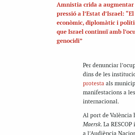
Amnistia crida a augmentar 
pressió a l’Estat d’Israel: “E
econòmic, diplomàtic i polít
que Israel continuï amb l’ocu
genocidi”
Per denunciar l’ocup
dins de les instituci
protesta
als municipi
manifestacions a les
internacional.
Al port de València
Maersk
. La RESCOP 
a l’Audiència Nacio