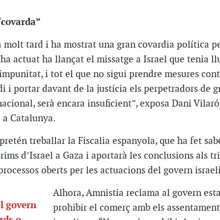
“covarda”
 molt tard i ha mostrat una gran covardia política p
a actuat ha llançat el missatge a Israel que tenia l
impunitat, i tot el que no sigui prendre mesures con
di i portar davant de la justícia els perpetradors de g
nacional, serà encara insuficient”, exposa Dani Vilaró
 a Catalunya.
pretén treballar la Fiscalia espanyola, que ha fet sab
rims d’Israel a Gaza i aportarà les conclusions als tr
rocessos oberts per les actuacions del govern israeli
Alhora, Amnistia reclama al govern esta
l govern
prohibir el comerç amb els assentaments