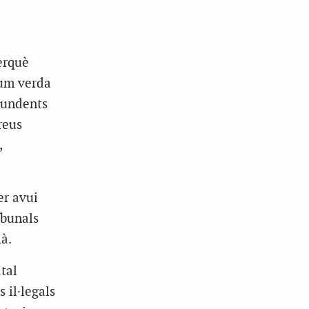
erquè
lum verda
tundents
reus
,
er avui
ibunals
à.
tal
 il·legals