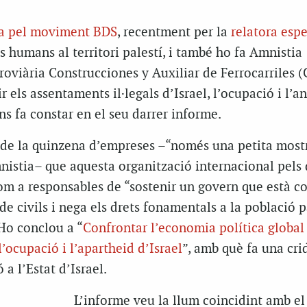
a pel moviment BDS
, recentment per la
relatora espe
s humans al territori palestí, i també ho fa Amnistia
rroviària Construcciones y Auxiliar de Ferrocarriles 
r els assentaments il·legals d’Israel, l’ocupació i l’a
ns fa constar en el seu darrer informe.
 de la quinzena d’empreses –“només una petita mostr
istia– que aquesta organització internacional pels 
om a responsables de “sostenir un govern que està c
e civils i nega els drets fonamentals a la població p
Ho conclou a “
Confrontar l’economia política global
 l’ocupació i l’apartheid d’Israel
”, amb què fa una cri
a l’Estat d’Israel.
L’informe veu la llum coincidint amb el