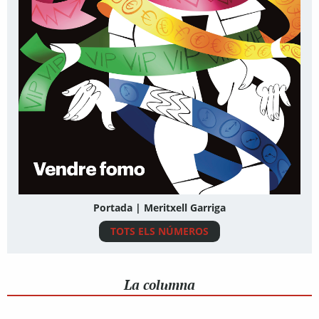
Portada | Meritxell Garriga
TOTS ELS NÚMEROS
La columna