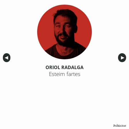
Anterior
◀︎
Sig
▶︎
ORIOL RADALGA
Esteim fartes
Publicitat