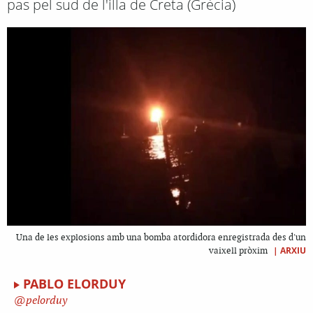
pas pel sud de l'illa de Creta (Grècia)
Una de les explosions amb una bomba atordidora enregistrada des d'un
|
ARXIU
vaixell pròxim
PABLO ELORDUY
pelorduy