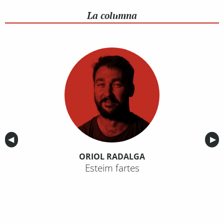
La columna
Anterior
◀︎
Sig
▶︎
ORIOL RADALGA
Esteim fartes