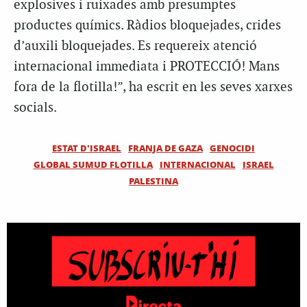
explosives i ruixades amb presumptes
productes químics. Ràdios bloquejades, crides
d’auxili bloquejades. Es requereix atenció
internacional immediata i PROTECCIÓ! Mans
fora de la flotilla!”, ha escrit en les seves xarxes
socials.
ESTAT D'ISRAEL
FRANJA DE GAZA
GENOCIDI
GLOBAL SUMUD FLOTILLA
INTERNACIONAL
ISRAEL
PALESTINA