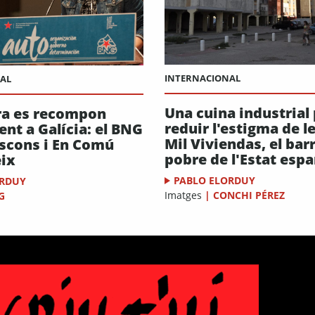
INTERNACIONAL
AL
Una cuina industrial 
ra es recompon
reduir l'estigma de l
nt a Galícia: el BNG
Mil Viviendas, el bar
escons i En Comú
pobre de l'Estat esp
ix
PABLO ELORDUY
ORDUY
Imatges
|
CONCHI PÉREZ
G