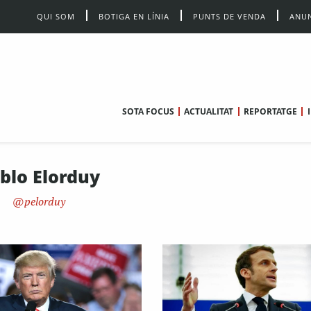
QUI SOM
BOTIGA EN LÍNIA
PUNTS DE VENDA
ANUN
SOTA FOCUS
ACTUALITAT
REPORTATGE
blo Elorduy
pelorduy