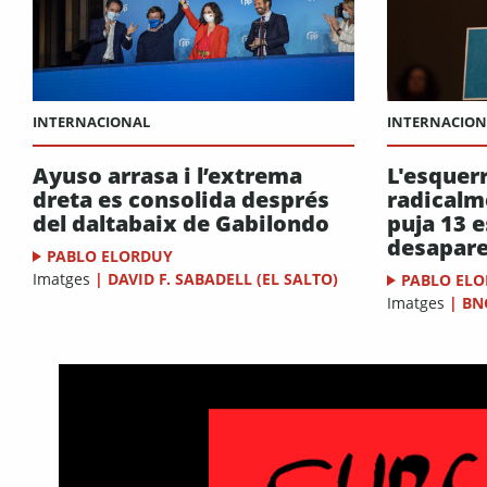
INTERNACIONAL
INTERNACION
Ayuso arrasa i l’extrema
L'esquer
dreta es consolida després
radicalme
del daltabaix de Gabilondo
puja 13 
desapare
PABLO ELORDUY
Imatges
|
DAVID F. SABADELL (EL SALTO)
PABLO EL
Imatges
|
BN