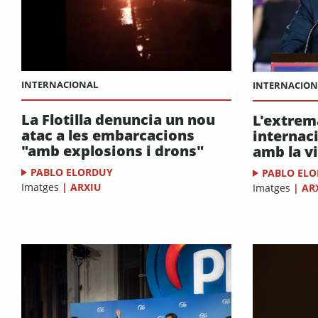
INTERNACIONAL
INTERNACION
La Flotilla denuncia un nou
L'extrem
atac a les embarcacions
internac
"amb explosions i drons"
amb la v
PABLO ELORDUY
PABLO EL
Imatges
|
ARXIU
Imatges
|
AR