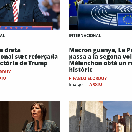
AL
INTERNACIONAL
a dreta
Macron guanya, Le P
ional surt reforçada
passa a la segona vol
ictòria de Trump
Mélenchon obté un r
històric
ORDUY
XIU
PABLO ELORDUY
Imatges
|
ARXIU