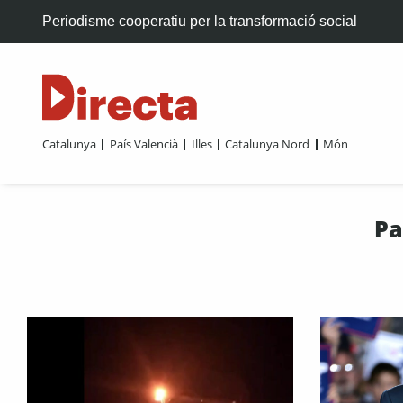
Periodisme cooperatiu per la transformació social
Catalunya
País Valencià
Illes
Catalunya Nord
Món
Pa