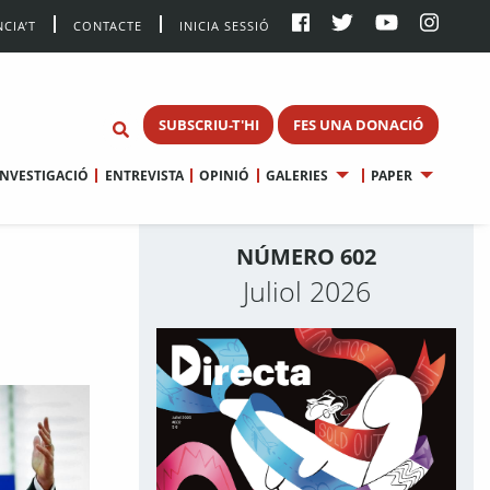
CIA’T
CONTACTE
INICIA SESSIÓ
SUBSCRIU-T'HI
FES UNA DONACIÓ
INVESTIGACIÓ
ENTREVISTA
OPINIÓ
GALERIES
PAPER
NÚMERO 602
Juliol 2026