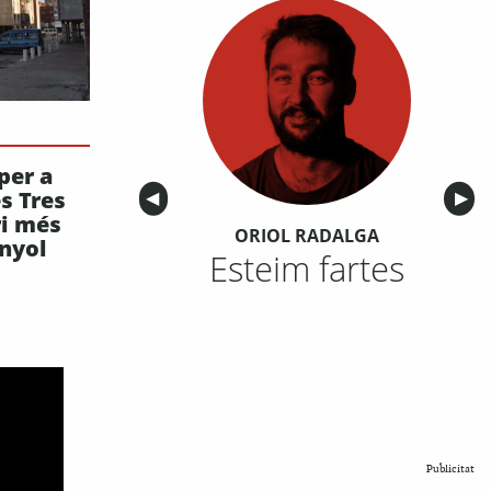
per a
es Tres
Anterior
◀︎
Sigu
▶︎
ri més
ORIOL RADALGA
anyol
Esteim fartes
Publicitat