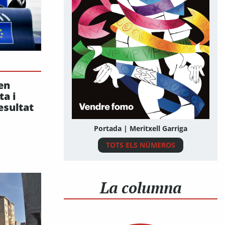
en
ta i
esultat
Portada | Meritxell Garriga
TOTS ELS NÚMEROS
La columna