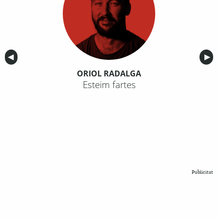
Anterior
◀︎
Sig
▶︎
ORIOL RADALGA
Esteim fartes
Publicitat