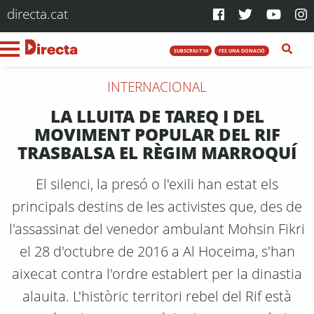
directa.cat
SUBSCRIU-T'HI
FES UNA DONACIÓ
INTERNACIONAL
LA LLUITA DE TAREQ I DEL
MOVIMENT POPULAR DEL RIF
TRASBALSA EL RÈGIM MARROQUÍ
El silenci, la presó o l'exili han estat els
principals destins de les activistes que, des de
l'assassinat del venedor ambulant Mohsin Fikri
el 28 d'octubre de 2016 a Al Hoceima, s'han
aixecat contra l'ordre establert per la dinastia
alauita. L'històric territori rebel del Rif està