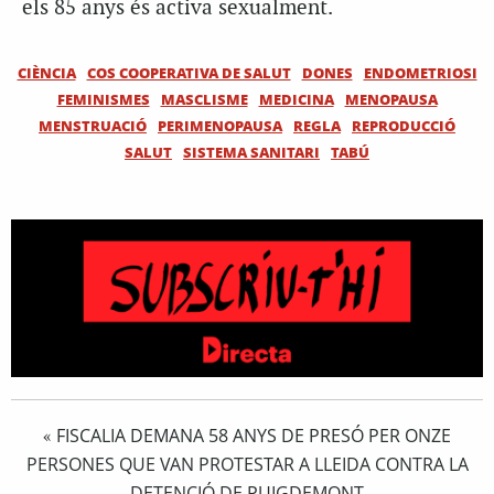
els 85 anys és activa sexualment.
CIÈNCIA
COS COOPERATIVA DE SALUT
DONES
ENDOMETRIOSI
FEMINISMES
MASCLISME
MEDICINA
MENOPAUSA
MENSTRUACIÓ
PERIMENOPAUSA
REGLA
REPRODUCCIÓ
SALUT
SISTEMA SANITARI
TABÚ
FISCALIA DEMANA 58 ANYS DE PRESÓ PER ONZE
«
PERSONES QUE VAN PROTESTAR A LLEIDA CONTRA LA
DETENCIÓ DE PUIGDEMONT