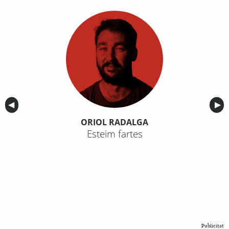
Anterior
◀︎
Sig
▶︎
ORIOL RADALGA
Esteim fartes
Publicitat