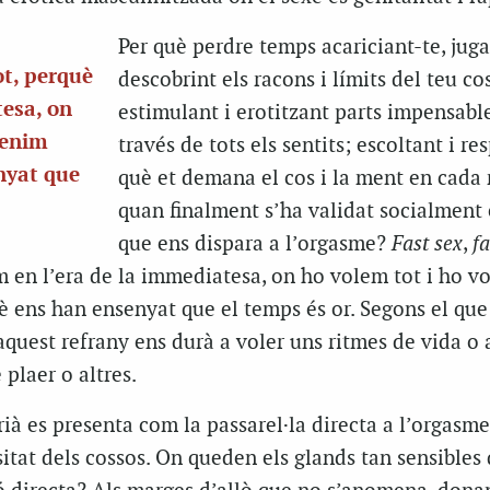
Per què perdre temps acariciant-te, juga
tot, perquè
descobrint els racons i límits del teu co
tesa, on
estimulant i erotitzant parts impensabl
Tenim
través de tots els sentits; escoltant i re
nyat que
què et demana el cos i la ment en cad
quan finalment s’ha validat socialment 
que ens dispara a l’orgasme?
Fast sex
,
fa
m en l’era de la immediatesa, on ho volem tot i ho vo
è ens han ensenyat que el temps és or. Segons el que
aquest refrany ens durà a voler uns ritmes de vida o a
 plaer o altres.
rià es presenta com la passarel·la directa a l’orgasme
itat dels cossos. On queden els glands tan sensibles