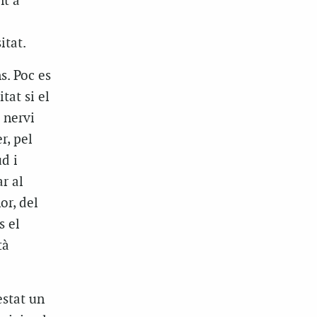
nt a
itat.
s. Poc es
tat si el
 nervi
r, pel
d i
r al
or, del
s el
tà
estat un