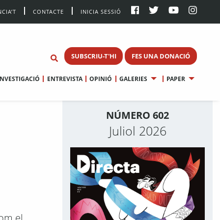
CIA’T
CONTACTE
INICIA SESSIÓ
SUBSCRIU-T'HI
FES UNA DONACIÓ
INVESTIGACIÓ
ENTREVISTA
OPINIÓ
GALERIES
PAPER
NÚMERO 602
Juliol 2026
com el