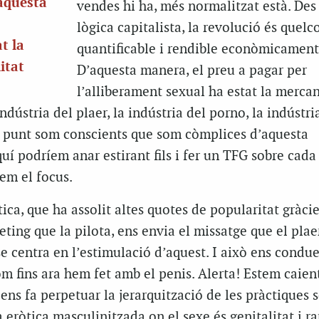
aquesta
vendes hi ha, més normalitzat està. Des
lògica capitalista, la revolució és quel
t la
quantificable i rendible econòmicament
itat
D’aquesta manera, el preu a pagar per
l’alliberament sexual ha estat la mercan
indústria del plaer, la indústria del porno, la indústri
 punt som conscients que som còmplices d’aquesta
uí podríem anar estirant fils i fer un TFG sobre cada
em el focus.
ica, que ha assolit altes quotes de popularitat gràcie
ng que la pilota, ens envia el missatge que el plae
se centra en l’estimulació d’aquest. I això ens condue
com fins ara hem fet amb el penis. Alerta! Estem caien
ens fa perpetuar la jerarquització de les pràctiques s
 eròtica masculinitzada on el sexe és genitalitat i ra