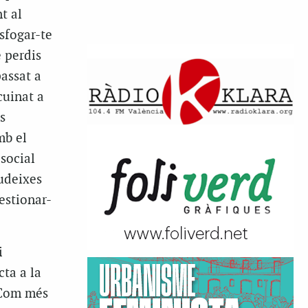
t al
esfogar-te
e perdis
assat a
cuinat a
s
mb el
 social
audeixes
estionar-
i
cta a la
 Com més