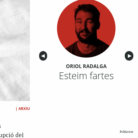
Anterior
◀︎
Sigu
▶︎
ORIOL RADALGA
Esteim fartes
|
ARXIU
s
Publicitat
upció del