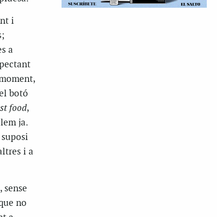
nt i
s;
es a
spectant
a moment,
el botó
st food
,
lem ja.
 suposi
ltres i a
, sense
 que no