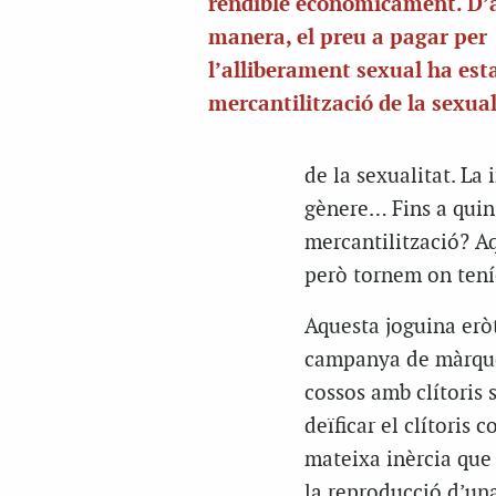
rendible econòmicament. D’
manera, el preu a pagar per
l’alliberament sexual ha esta
mercantilització de la sexual
de la sexualitat. La 
gènere… Fins a quin
mercantilització? Aq
però tornem on tení
Aquesta joguina eròt
campanya de màrqueti
cossos amb clítoris 
deïficar el clítoris 
mateixa inèrcia que 
la reproducció d’una