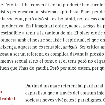
de l’eròtica l’ha convertit en un producte ben suculen
isits per encaixar al sistema capitalista. Plaer per d
 la societat, però això sí, fes-ho ràpid, no fos cas qu
r productiva. En l’imaginari eròtic, aquest
gadget
ha p
scindible a tenir a la tauleta de nit. El plaer eròtic 
connecta amb el nostre ser físic i espiritual, el que en
neixença, aquest no és rentable,
amiguis
. Ser crítica a
assat a ser un referent, es complica davant la pressió
 menys sexual si no el tens, o si el tens però no el g
uen que l’has de gaudir. Però per això estem, per qü
Partim d’un marc referencial patriarcal 
la
capitalista que a través del consum inje
icable i
societat noves vivències i paradigmes.