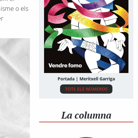
nisme o els
er
Portada | Meritxell Garriga
TOTS ELS NÚMEROS
La columna