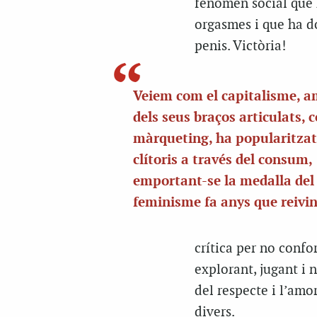
fenomen social que h
orgasmes i que ha do
penis. Victòria!
Veiem com el capitalisme, 
dels seus braços articulats, 
màrqueting, ha popularitzat
clítoris a través del consum,
emportant-se la medalla del 
feminisme fa anys que reivi
crítica per no confo
explorant, jugant i 
del respecte i l’amor
divers.