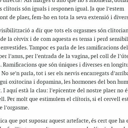
ó directa? Als marges d’allò que no s’anomena, dona
 clítoris són iguals i responen igual. Ja que l’estem
ont de plaer, fem-ho en tota la seva extensió i divers
sibilització a dir que tots els orgasmes són clitorian
e la cèrvix i de com aquesta es tensa i perd sensibili
 envestides. Tampoc es parla de les ramificacions del
 l’anus, per l’entrada de la vagina, pel coll de l’úte
is. Ramificacions que són úniques i diverses en longitu
o se’n parla, tot i ser els nervis encarregats d’arriba
egui oxitocina i dopamina, les hormones del bon hum
t. I aquí està la clau: l’epicentre del nostre plaer no é
ell. Per molt que estimulem el clítoris, si el cervell es
de l’orgasme.
tica que pot suposar aquest artefacte, és cert que ha 