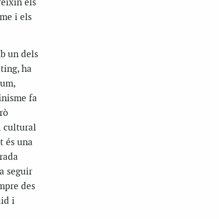
eixin els
me i els
b un dels
ting, ha
sum,
inisme fa
erò
 cultural
t és una
irada
a seguir
empre des
id i