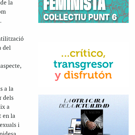
 de la
com
.
tilització
a del
 aspecte,
s a la
r dels
ix a
t en la
exuals i
pidesa.