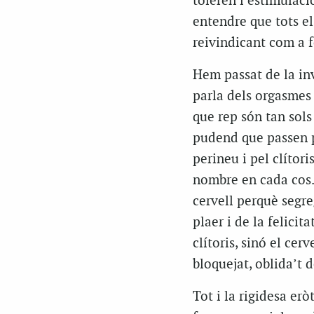
toleren l’estimulaci
entendre que tots els
reivindicant com a f
Hem passat de la invi
parla dels orgasmes d
que rep són tan sols
pudend que passen per
perineu i pel clítor
nombre en cada cos. N
cervell perquè segr
plaer i de la felicita
clítoris, sinó el cerv
bloquejat, oblida’t 
Tot i la rigidesa erò