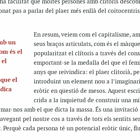
a facilitat que moltes persones amb clítoris descobr
nat pas a parlar del plaer més enllà del coitocentris
En resum, veiem com el capitalisme, am
amb un
seus braços articulats, com és el màrque
com és el
popularitzat el clítoris a través del con
 el
emportant-se la medalla del que el fem
anys que reivindica: el plaer clitorià, p
que el
introduint un element nou a l’imaginari
ndica
eròtic en qüestió de mesos. Aquest escri
crida a la inquietud de construir una m
rmar-nos amb el que dicta la massa. És una invitació 
navegant pel nostre cos a través de tots els sentits s
. Perquè cada persona té un potencial eròtic únic, flu