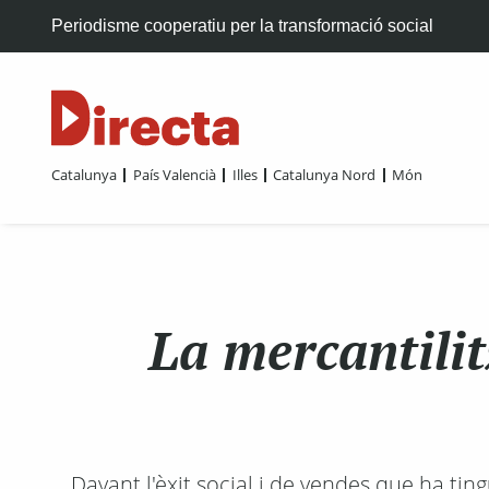
Periodisme cooperatiu per la transformació social
Catalunya
País Valencià
Illes
Catalunya Nord
Món
La mercantili
Davant l'èxit social i de vendes que ha ting