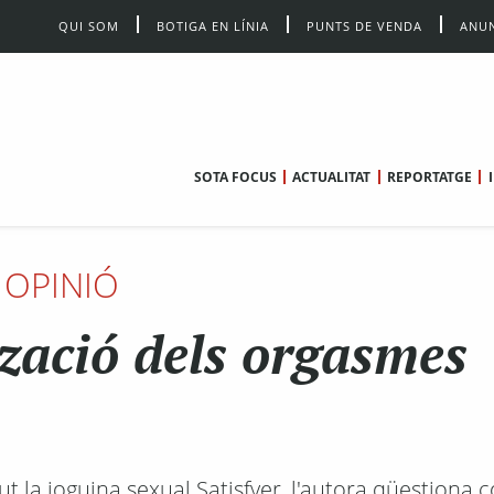
QUI SOM
BOTIGA EN LÍNIA
PUNTS DE VENDA
ANUN
SOTA FOCUS
ACTUALITAT
REPORTATGE
OPINIÓ
tzació dels orgasmes
ut la joguina sexual Satisfyer, l'autora qüestiona 