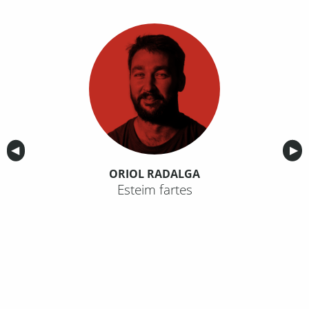
Anterior
◀︎
Sig
▶︎
ORIOL RADALGA
Esteim fartes