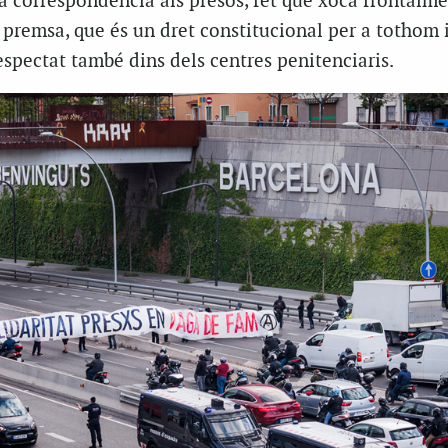
la correspondència als presos, fet que xoca frontalm
de premsa, que és un dret constitucional per a tothom i
respectat també dins dels centres penitenciaris.