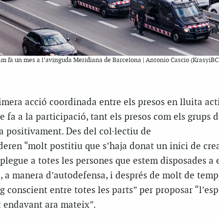
fam fa un mes a l’avinguda Meridiana de Barcelona | Antonio Cascio (KrasyiB
imera acció coordinada entre els presos en lluita act
e fa a la participació, tant els presos com els grups 
a positivament. Des del col·lectiu de
deren “molt
postitiu
que s’haja donat un inici de cre
aplegue a totes les persones que estem disposades a 
l, a manera d’autodefensa, i després de molt de temp
eg conscient entre totes les parts” per proposar “l’esp
nt endavant ara mateix”.