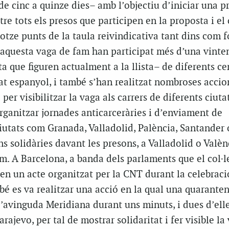
e cinc a quinze dies– amb l’objectiu d’iniciar una p
re tots els presos que participen en la proposta i el c
 dotze punts de la taula reivindicativa tant dins com f
 aquesta vaga de fam han participat més d’una vinte
a que figuren actualment a la llista– de diferents ce
tat espanyol, i també s’han realitzat nombroses accio
ó per visibilitzar la vaga als carrers de diferents ciuta
organitzar jornades
anticarceràries
i d’enviament de
utats com Granada, Valladolid, Palència, Santander o
 solidàries davant les presons, a Valladolid o Valèn
m. A Barcelona, a banda dels parlaments que el col·l
r en un acte organitzat per la CNT durant la celebraci
é es va realitzar una acció en la qual una quarante
l’avinguda Meridiana durant uns minuts, i dues d’ell
rajevo, per tal de mostrar solidaritat i fer visible la