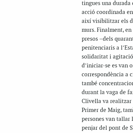
tingues una durada d
acció coordinada ent
així visibilitzar els
murs. Finalment, en
presos –dels quarant
penitenciaris a l’Es
solidaritat i agitaci
d’iniciar-se es van 
correspondència a ci
també concentracions
durant la vaga de fa
Clivella va realitza
Primer de Maig, tamb
persones van tallar 
penjar del pont de Sa