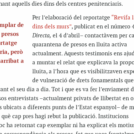
ant aquells dies dins dels centres penitenciaris.
Per l’elaboració del reportatge
“Revifa l
emplar de
dins dels murs”
, publicat en el número 
e presos
Directa,
el 4 d’abril– contactàvem per ca
ortatge
quarantena de presos en lluita activa
ria, però
actualment. Aquests testimonis ens aju
arribat a
a muntar el relat que explicava la prop
lluita, a l’hora que es visibilitzaven ex
de vulneració de drets fonamentals que
ant el seu dia a d
ia
. Tot i que es va fer l’enviament 
esos entrevistats –actualment privats de llibertat en 
is ubicats a diferents punts de l’Estat espanyol– de
què cap pres hagi rebut la publicació. Institucions
c ha retornat cap exemplar ni ha explicat els motiu