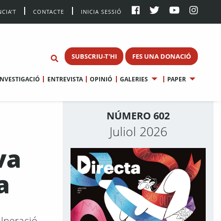
CIA’T
CONTACTE
INICIA SESSIÓ
SUBSCRIU-T'HI
FES UNA DONACIÓ
INVESTIGACIÓ
ENTREVISTA
OPINIÓ
GALERIES
PAPER
NÚMERO 602
Juliol 2026
va
a
ulneració