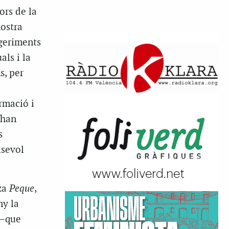
ors de la
ostra
ggeriments
ls i la
s, per
ormació i
’han
s
lsevol
za
Peque
,
ny la
 –que