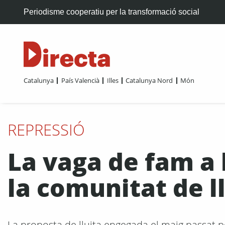
Periodisme cooperatiu per la transformació social
Catalunya
País Valencià
Illes
Catalunya Nord
Món
REPRESSIÓ
La vaga de fam a 
la comunitat de l
La proposta de lluita engegada el maig passat pe