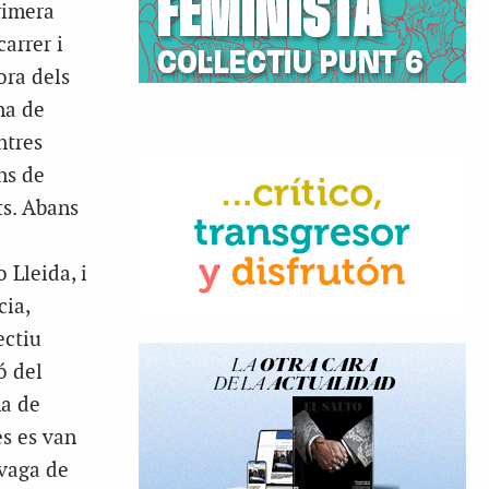
rimera
arrer i
ora dels
na de
ntres
ns de
ts. Abans
 Lleida, i
cia,
ectiu
ó del
na de
es es van
 vaga de