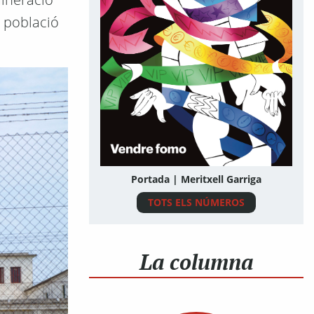
e població
Portada | Meritxell Garriga
TOTS ELS NÚMEROS
La columna