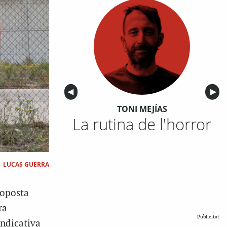
Anterior
◀︎
Sigu
▶︎
TONI MEJÍAS
La rutina de l'horror
|
LUCAS GUERRA
roposta
ra
Publicitat
indicativa