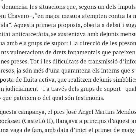
denunciar les situacions que, segons un dels impuls
oni
Chavero–
, “en major mesura atempten contra la n
 vida”. Aquesta primera proposta, oberta a debat i su
nitat
anticarcerària
, se sustentava amb dejunis mensua
 amb els grups de suport i la direcció de les preson
ants vulneracions de drets fonamentals que pateixen
nes preses. Tot i les dificultats de transmissió d’inf
resos, ja són més d’una quarantena els interns que s
osta de lluita activa, que realitzen dejunis simbòlic
n judicialment –i a través dels grups de suport– qua
 que pateixen o del qual són testimonis.
questa campanya, el pres José
Ángel
Martins Mendo
ocàsser (Castelló II), llançava a principis d’aquest a
una vaga de fam, amb data d’inici el primer de maig