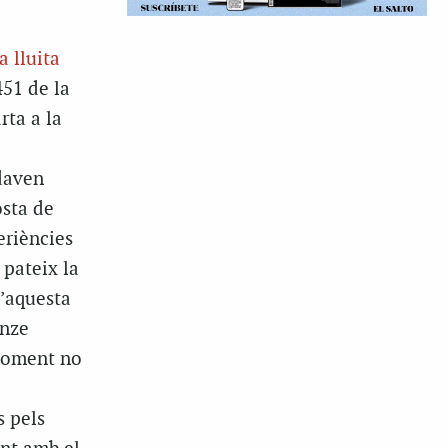
a lluita
451 de la
rta a la
daven
osta de
periències
 pateix la
d’aquesta
onze
 moment no
s pels