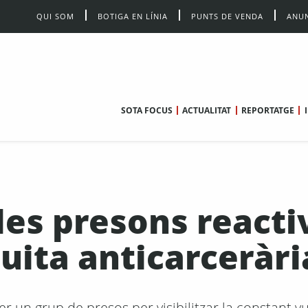
QUI SOM
BOTIGA EN LÍNIA
PUNTS DE VENDA
ANUN
SOTA FOCUS
ACTUALITAT
REPORTATGE
les presons reacti
luita anticarceràri
r un grup de presos per visibilitzar la constant v