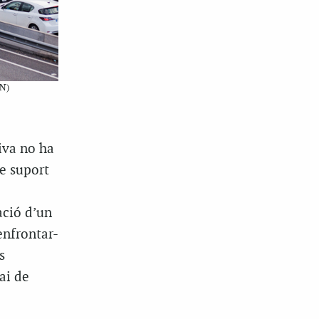
CN)
iva no ha
de suport
ació d’un
enfrontar-
s
ai de