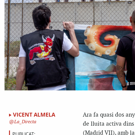
VICENT ALMELA
Ara fa quasi dos an
La_Directa
de lluita activa din
(Madrid VII), amb la
PUBLICAT: