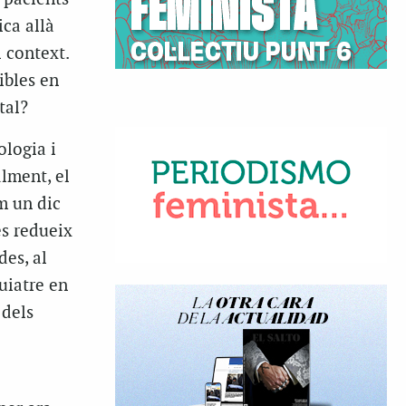
ca allà
 context.
ibles en
tal?
ologia i
alment, el
om un dic
es redueix
des, al
uiatre en
 dels