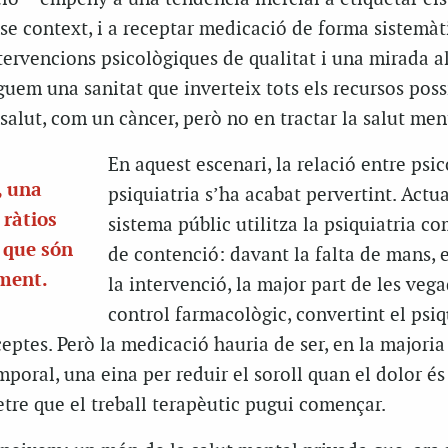
e context, i a receptar medicació de forma sistemàti
tervencions psicològiques de qualitat i una mirada al
uem una sanitat que inverteix tots els recursos poss
salut, com un càncer, però no en tractar la salut men
En aquest escenari, la relació entre psic
, una
psiquiatria s’ha acabat pervertint. Actu
 ràtios
sistema públic utilitza la psiquiatria c
a que són
de contenció: davant la falta de mans, 
iment.
la intervenció, la major part de les vega
control farmacològic, convertint el psiq
eptes. Però la medicació hauria de ser, en la majoria
mporal, una eina per reduir el soroll quan el dolor és
tre que el treball terapèutic pugui començar.