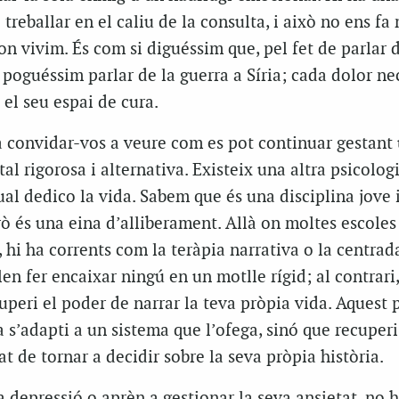
 treballar en el caliu de la consulta, i això no ens f
n vivim. És com si diguéssim que, pel fet de parlar d
poguéssim parlar de la guerra a Síria; cada dolor nec
el seu espai de cura.
a convidar-vos a veure com es pot continuar gestant
l rigorosa i alternativa. Existeix una altra psicologi
ual dedico la vida. Sabem que és una disciplina jove i
rò és una eina d’alliberament. Allà on moltes escole
, hi ha corrents com la teràpia narrativa o la centrad
en fer encaixar ningú en un motlle rígid; al contrari
cuperi el poder de narrar la teva pròpia vida. Aquest 
 s’adapti a un sistema que l’ofega, sinó que recuperi
at de tornar a decidir sobre la seva pròpia història.
 depressió o aprèn a gestionar la seva ansietat, no h