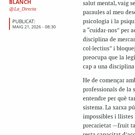
BLANCH
salut mental, vaig s
La_Directa
paraules al meu dese
PUBLICAT:
psicologia i la psiq
MAIG 21, 2026 - 08:30
a “cuidar-nos” per a
disciplina de mercan
col·lectius” i bloqu
preocupa que la legí
cap a una disciplina
He de començar amb u
professionals de la 
entendre per què ta
sistema. La xarxa pú
impossibles i lliste
precarietat —fruit t
resta capacitat d’ac