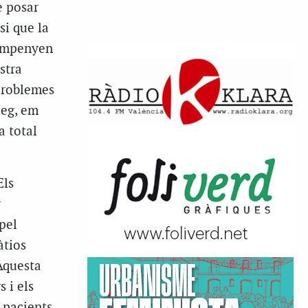
e posar
si que la
 empenyen
stra
 problemes
leg, em
a total
Els
r
pel
àtios
 Aquesta
 i els
 pacients