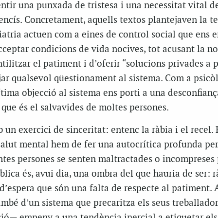
entir una punxada de tristesa i una necessitat vital d
ncís. Concretament, aquells textos plantejaven la te
uiatria actuen com a eines de control social que ens
cceptar condicions de vida nocives, tot acusant la no
tilitzar el patiment i d’oferir “solucions privades a
ejar qualsevol qüestionament al sistema. Com a psicò
tima objecció al sistema ens porti a una desconfianç
 que és el salvavides de moltes persones.
n exercici de sinceritat: entenc la ràbia i el recel. 
salut mental hem de fer una autocrítica profunda pe
ntes persones se senten maltractades o incompreses 
blica és, avui dia, una ombra del que hauria de ser: r
s d’espera que són una falta de respecte al patiment.
ambé d’un sistema que precaritza els seus treballadors
ció— empeny a una tendència inercial a etiquetar els