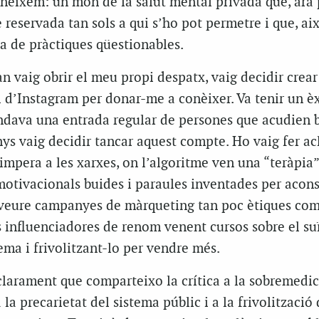
coneixem: un món de la salut mental privada que, ara 
reservada tan sols a qui s’ho pot permetre i que, així
 de pràctiques qüestionables.
an vaig obrir el meu propi despatx, vaig decidir crear
 d’Instagram per donar-me a conèixer. Va tenir un èx
dava una entrada regular de persones que acudien 
nys vaig decidir tancar aquest compte. Ho vaig fer ac
e impera a les xarxes, on l’algoritme ven una “teràpia”
motivacionals buides i paraules inventades per acon
a veure campanyes de màrqueting tan poc ètiques com
 influenciadores de renom venent cursos sobre el suï
ema i frivolitzant-lo per vendre més.
clarament que comparteixo la crítica a la sobremedic
 la precarietat del sistema públic i a la frivolització 