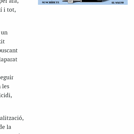
per ara,
 i tot,
 un
it
buscant
laparat
seguir
 les
cidi,
alització,
de la