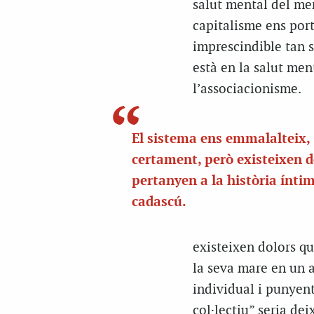
salut mental del mer
capitalisme ens por
imprescindible tan s
està en la salut ment
l’associacionisme.
El sistema ens emmalalteix,
certament, però existeixen d
pertanyen a la història ínti
cadascú.
existeixen dolors qu
la seva mare en un 
individual i punyent
col·lectiu” seria de