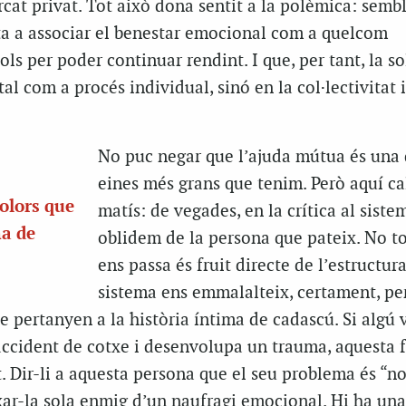
cat privat. Tot això dona sentit a la polèmica: sembl
ta a associar el benestar emocional com a quelcom
ols per poder continuar rendint. I que, per tant, la s
al com a procés individual, sinó en la col·lectivitat i
No puc negar que l’ajuda mútua és una 
eines més grans que tenim. Però aquí ca
olors que
matís: de vegades, en la crítica al siste
ma de
oblidem de la persona que pateix. No to
ens passa és fruit directe de l’estructura
sistema ens emmalalteix, certament, pe
e pertanyen a la història íntima de cadascú. Si algú 
accident de cotxe i desenvolupa un trauma, aquesta f
. Dir-li a aquesta persona que el seu problema és “n
ixar-la sola enmig d’un naufragi emocional. Hi ha una