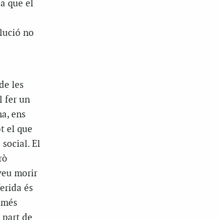
a que el
olució no
de les
l fer un
ma, ens
t el que
 social. El
rò
veu morir
erida és
omés
 part de