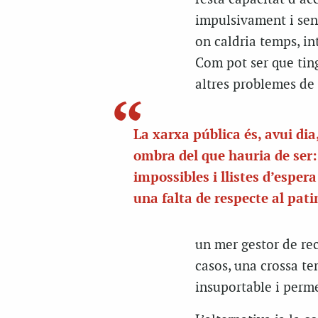
impulsivament i sens
on caldria temps, in
Com pot ser que ting
altres problemes de 
L
a xarxa pública és, avui dia
ombra del que hauria de ser:
impossibles i llistes d’esper
una falta de respecte al pat
un mer gestor de rec
casos, una crossa te
insuportable i perme