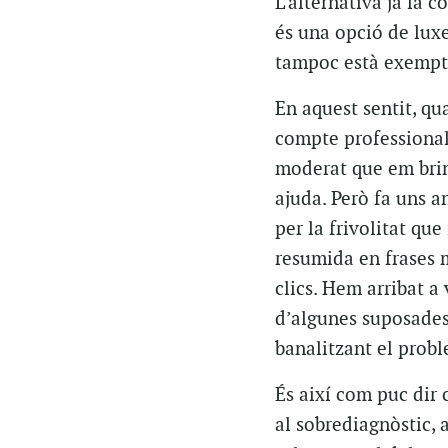
L’alternativa ja la 
és una opció de luxe 
tampoc està exempta
En aquest sentit, qu
compte professional
moderat que em brin
ajuda. Però fa uns a
per la frivolitat qu
resumida en frases 
clics. Hem arribat 
d’algunes suposades
banalitzant el probl
És així com puc dir 
al sobrediagnòstic, a