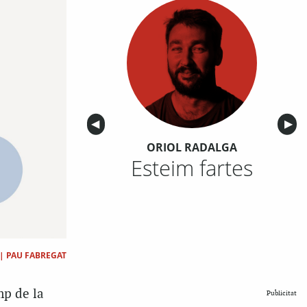
Anterior
◀︎
Sigu
▶︎
ORIOL RADALGA
Esteim fartes
|
PAU FABREGAT
mp de la
Publicitat