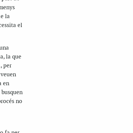
a menys
e la
essita el
 una
a, la que
, per
s veuen
a en
, busquen
procés no
o fa per