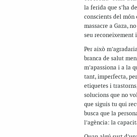
la ferida que s’ha de
conscients del món o
massacre a Gaza, no 
seu reconeixement i 
Per això m’agradari
branca de salut menta
m’apassiona i a la q
tant, imperfecta, pe
etiquetes i trastorns
solucions que no vol
que siguis tu qui re
busca que la persona
l’agència: la capacit
Quan algú surt d’una