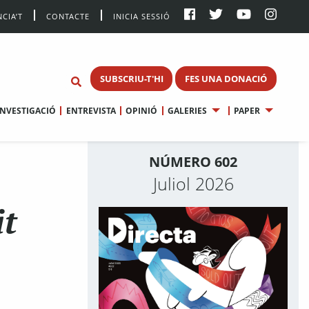
CIA’T
CONTACTE
INICIA SESSIÓ
SUBSCRIU-T'HI
FES UNA DONACIÓ
INVESTIGACIÓ
ENTREVISTA
OPINIÓ
GALERIES
PAPER
NÚMERO 602
Juliol 2026
it