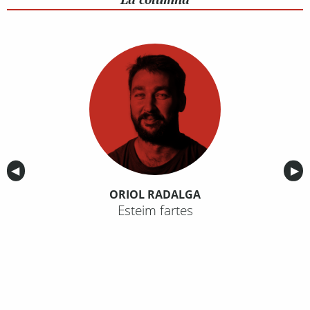
Anterior
◀︎
Sig
▶︎
ORIOL RADALGA
Esteim fartes