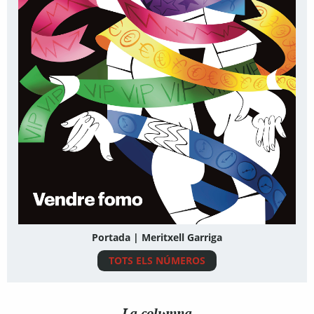
Portada | Meritxell Garriga
TOTS ELS NÚMEROS
La columna