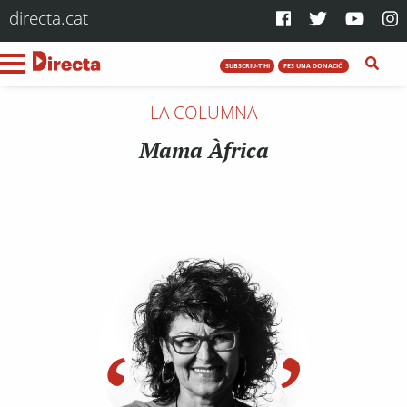
directa.cat
SUBSCRIU-T'HI
FES UNA DONACIÓ
LA COLUMNA
Mama Àfrica