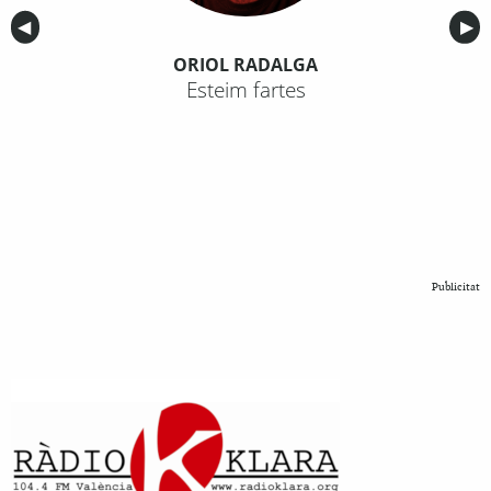
Anterior
◀︎
Sig
▶︎
ORIOL RADALGA
Esteim fartes
Publicitat