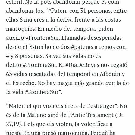
estèril. No la pots abandonar perquè és com
abandonar-los. “#Patera con 31 personas, entre
ellas 6 mujeres a la deriva frente a las costas
marroquíes. En medio del temporal piden
auxilio #FronteraSur. Llamadas desesperadas
desde el Estrecho de dos #pateras a remos con
4 y 8 personas. Salvar sus vidas no es
delito #FronteraSur. El #DiaDeReyes nos regaló
63 vidas rescatadas del temporal en Alborán y
el Estrecho. No hay magia más grande que la de
la vida #FronteraSur”.
“Maleït el qui violi els drets de l’estranger”. No
és de la Maleno sinó de l’Antic Testament (Dt
27,19). I els que els violen, la volen ficar a
presó. En una presó marroquina. Perquè ha