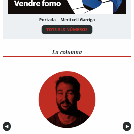
Portada | Meritxell Garriga
TOTS ELS NÚMEROS
La columna
Anterior
◀︎
Sig
▶︎