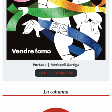
Portada | Meritxell Garriga
TOTS ELS NÚMEROS
La columna