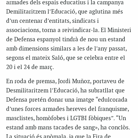
armades dels espais educatius i la campanya
Demilitaritzem l’Educació, que aglutina més
d’un centenar d’entitats, sindicats i
associacions, torna a reivindicar-la. El Ministeri
de Defensa espanyol tindrà de nou un estand
amb dimensions similars a les de l’any passat,
segons el mateix Saló, que se celebra entre el
20 i el 24 de març.
En roda de premsa, Jordi Muñoz, portaveu de
Desmilitaritzem l’Educació, ha subratllat que
Defensa pretén donar una imatge “edulcorada
d’unes forces armades hereves del franquisme,
masclistes, homòfobes i LGTBI fòbiques”. “Un
estand amb mans tacades de sang», ha conclòs.
La situació és anòmala, ja que la Fira de