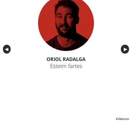
Anterior
◀︎
Sig
▶︎
ORIOL RADALGA
Esteim fartes
Publicitat