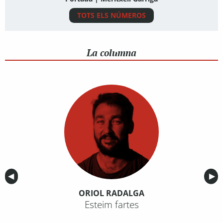
TOTS ELS NÚMEROS
La columna
Anterior
◀︎
Sig
▶︎
ORIOL RADALGA
Esteim fartes