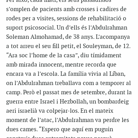
Per això, cada matí, els seus passadissos
s’omplen de pacients amb crosses i cadires de
rodes per a visites, sessions de rehabilitació o
suport psicosocial. Un d’ells és l’Abdulrahman
Soleman Almohamad, de 38 anys. L’acompanya
a tot arreu el seu fill petit, el Souleyman, de 12.
“Ara soc l’home de la casa”, diu tímidament
amb mirada innocent, mentre recorda que
encara va a l’escola. La família vivia al Líban,
on l’Abdulrahman treballava com a temporer al
camp. Però el passat mes de setembre, durant la
guerra entre Israel i Hezbollah, un bombardeig
aeri israelià va colpejar-los. En el mateix
moment de l’atac, l’Abdulrahman va perdre les
dues cames. “Espero que aquí em puguin