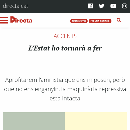
directa.cat
SUBSCRIU-T'HI
FES UNA DONACIÓ
ACCENTS
L’Estat ho tornarà a fer
Aprofitarem l’amnistia que ens imposen, però
que no ens enganyin, la maquinària repressiva
està intacta