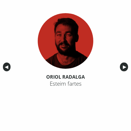
Anterior
◀︎
Sig
▶︎
ORIOL RADALGA
Esteim fartes