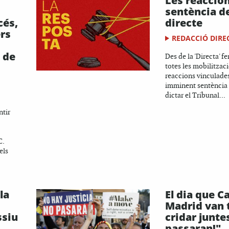
Les reaccion
sentència de
cés,
directe
rs
REDACCIÓ DIRE
 de
Des de la 'Directa' 
totes les mobilitzaci
reaccions vinculade
imminent sentència 
dictar el Tribunal...
ntir
C.
els
la
El dia que C
Madrid van 
ssiu
cridar junte
passaran!"