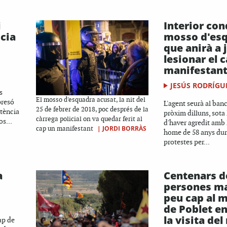
i
Interior co
icia
mosso d'es
que anirà a 
lesionar el 
manifestan
JESÚS RODRÍGU
s
El mosso d'esquadra acusat, la nit del
presó
L'agent seurà al banc
25 de febrer de 2018, poc després de la
ntència
pròxim dilluns, sota
càrrega policial on va quedar ferit al
os...
d'haver agredit amb 
|
JORDI BORRÀS
cap un manifestant
home de 58 anys dur
protestes per...
a
Centenars d
persones m
peu cap al 
de Poblet en
la visita del 
ap de