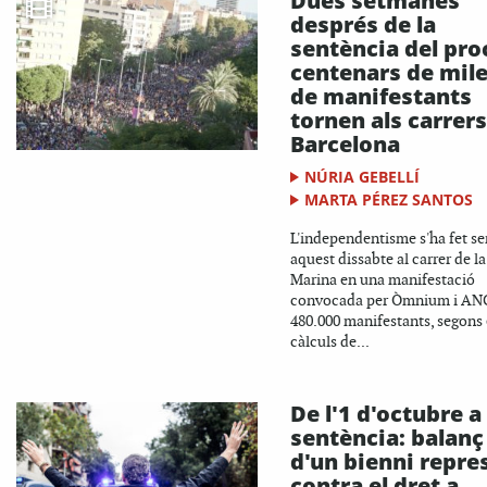
Dues setmanes
després de la
sentència del pro
centenars de mile
de manifestants
tornen als carrers
Barcelona
NÚRIA GEBELLÍ
MARTA PÉREZ SANTOS
L'independentisme s'ha fet se
aquest dissabte al carrer de la
Marina en una manifestació
convocada per Òmnium i AN
480.000 manifestants, segons 
càlculs de...
De l'1 d'octubre a 
sentència: balanç
d'un bienni repre
contra el dret a