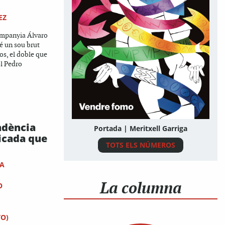
EZ
companyia Álvaro
é un sou brut
os, el doble que
ol Pedro
ndència
Portada | Meritxell Garriga
icada que
TOTS ELS NÚMEROS
LA
La columna
O
O)