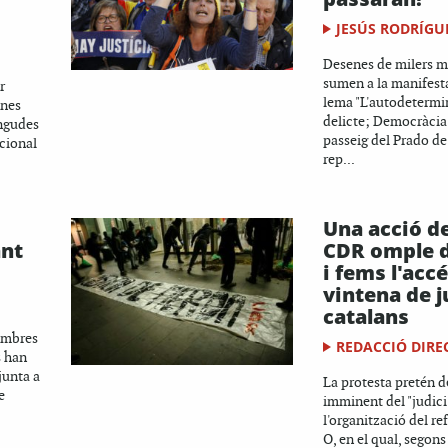
JESÚS RODRÍGU
Desenes de milers m
sumen a la manifesta
r
lema "L'autodetermi
ones
delicte; Democràcia 
ingudes
passeig del Prado d
acional
rep...
Una acció d
ant
CDR omple d
i fems l'acc
vintena de j
catalans
embres
REDACCIÓ DIRE
s han
junta a
La protesta pretén de
e
imminent del "judici 
l'organització del r
O, en el qual, segon