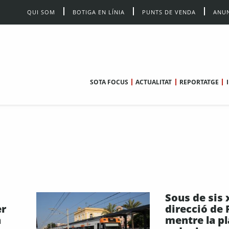
QUI SOM
BOTIGA EN LÍNIA
PUNTS DE VENDA
ANUN
SOTA FOCUS
ACTUALITAT
REPORTATGE
Sous de sis x
er
direcció de 
n
mentre la pl