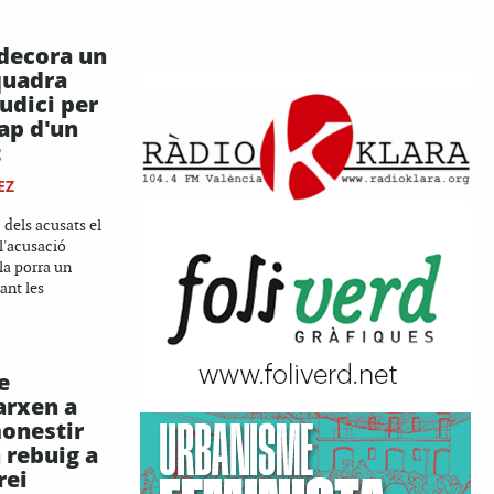
ndecora un
quadra
judici per
cap d'un
t
EZ
 dels acusats el
 l'acusació
la porra un
ant les
e
arxen a
monestir
 rebuig a
rei