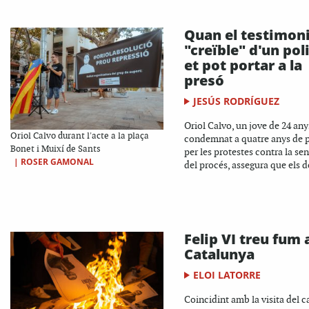
Quan el testimon
"creïble" d'un pol
et pot portar a la
presó
JESÚS RODRÍGUEZ
Oriol Calvo, un jove de 24 any
Oriol Calvo durant l'acte a la plaça
condemnat a quatre anys de 
Bonet i Muixí de Sants
per les protestes contra la se
|
ROSER GAMONAL
del procés, assegura que els d
Felip VI treu fum 
Catalunya
ELOI LATORRE
Coincidint amb la visita del c