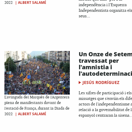
|
ALBERT SALAMÉ
2022
independència i l’Esquerra
Independentista organitza el
seus...
Un Onze de Sete
travessat per
l'amnistia i
l'autodeterminac
JESÚS RODRÍGUEZ
Les xifres de participació i els
L'avinguda del Marquès de l'Argentera
missatges que s'enviïn els dif
plena de manifestants davant de
actors de l'independentisme
l'estació de França, durant la Diada de
relació a la governabilitat de l
|
ALBERT SALAMÉ
2022
espanyol centraran la sisena..