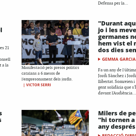
Defensa per la...
"Durant aqu
l
jo i les mev
germanes n
hem vist el
es 21
dos dies se
GEMMA GARCIA
onsell
 a la
Manifestació pels presos politics
Fa un any de l'últim
catalans a 6 mesos de
Jordi Sànchez i Jord
l'empresonament dels jordis.
llibertat. Somreien i
|
VICTOR SERRI
gent solidària que s'
davant l'Audiència...
s
Milers de p
s
"hi tornen a
any després 
REDACCIÓ DIRE