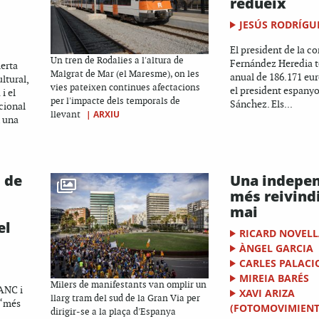
redueix
JESÚS RODRÍGU
El president de la 
Un tren de Rodalies a l'altura de
Fernández Heredia t
lerta
Malgrat de Mar (el Maresme), on les
anual de 186.171 eur
ltural,
vies pateixen continues afectacions
el president espany
i el
per l'impacte dels temporals de
Sánchez. Els...
cional
|
ARXIU
llevant
n una
 de
Una indepe
més reivind
mai
el
RICARD NOVEL
ÀNGEL GARCIA
CARLES PALACI
MIREIA BARÉS
Milers de manifestants van omplir un
’ANC i
XAVI ARIZA
llarg tram del sud de la Gran Via per
 “més
(FOTOMOVIMIENT
dirigir-se a la plaça d'Espanya