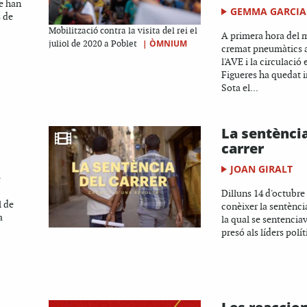
re han
GEMMA GARCIA
s de
Mobilització contra la visita del rei el
A primera hora del m
|
ÒMNIUM
juliol de 2020 a Poblet
cremat pneumàtics a 
l'AVE i la circulació 
Figueres ha quedat 
Sota el...
La sentència
carrer
JOAN GIRALT
e
Dilluns 14 d'octubre
l de
conèixer la sentènci
a
la qual se sentencia
presó als líders políti