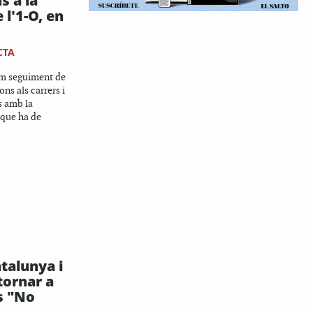
s a la
 l'1-O, en
CTA
fem seguiment de
ons als carrers i
s amb la
que ha de
atalunya i
tornar a
s "No