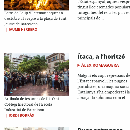
l'Estat espanyol, aquest vesp
tingut lloc cremades popular
fotografies del rei a les places
Fotos de Felip VI cremant aquest 8
principals de...
d'octubre al vespre a la plaça de Sant
Jaume de Barcelona
|
JAUME HERRERO
Ítaca, a l’horitzó
ÀLEX ROMAGUERA
Malgrat els cops repressius d
l’Estat espanyol i les pugnes
partidistes, una majoria socia
Catalunya s’ha empoderat i h
abraçat la sobirania com el...
Arribada de les urnes de l'1-O al
Col·legi Electoral de l'Escola
Industrial de Barcelona
|
JORDI BORRÀS