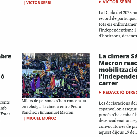
VICTOR SERRI
|
VICTOR SERRI
s
La Diada del 2023 no
rècord de participac
tots els enfrontamen
l'independentisme i
d'horitzons, desenes
mbre
La cimera S
Macron reac
mobilitzaci
ió
l'independe
carrer
REDACCIÓ DIRE
Milers de persones s'han concentrat
erents
Les declaracions del
en rebuig a la cimera entre Pedro
 amb
espanyol on assegura
Sánchez i Emmanuel Macron
'Estat
procés s'ha acabat" 
|
MIQUEL MUÑOZ
.
desencadenat un seg
convocatòries de pr
aquest dijous 19 de..