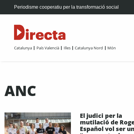
Periodisme cooperatiu per la transformació social
Catalunya
País Valencià
Illes
Catalunya Nord
Món
ANC
El judici per la
mutilació de Rog
Español vol ser u