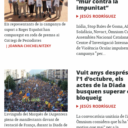
“mur contra la
impunitat”
JESÚS RODRÍGUEZ
Els representants de la campanya de
Irídia, Stop Bales de Goma, A
suport a Roger Español han
Solidària, Novact, Òmnium Cu
comparegut en roda de premsa al
Assemblea Nacional Catalana 
Col·legi de Periodistes
Centre d’Investigació Interna
|
JOANNA CHICHELNITZKY
de Violència Ocular impulse
campanya “per...
Vuit anys després
l’1 d’octubre, els
actes de la Diada
busquen superar 
bloqueig
JESÚS RODRÍGUEZ
L'avinguda del Marquès de l'Argentera
La convocatòria unitària de l
plena de manifestants davant de
Òmnium considera que hi ha
l'estació de França, durant la Diada de
motius que mai” per a la