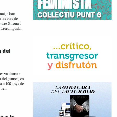
atí, s'han
les vies de
entre Girona i
interrompuda.
 del
 es va donar a
a del procés, en
va a 100 anys de
cs...