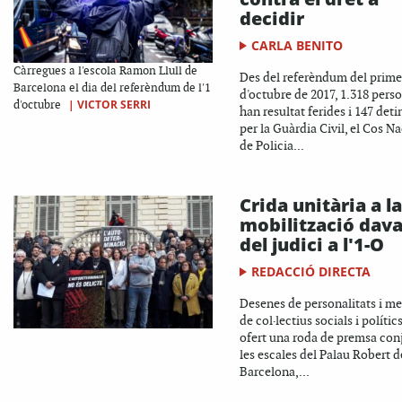
decidir
CARLA BENITO
Càrregues a l'escola Ramon Llull de
Des del referèndum del prime
Barcelona el dia del referèndum de l'1
d'octubre de 2017, 1.318 pers
|
VICTOR SERRI
d'octubre
han resultat ferides i 147 det
per la Guàrdia Civil, el Cos N
de Policia...
Crida unitària a la
mobilització dav
del judici a l'1-O
REDACCIÓ DIRECTA
Desenes de personalitats i m
de col·lectius socials i polític
ofert una roda de premsa con
les escales del Palau Robert d
Barcelona,...