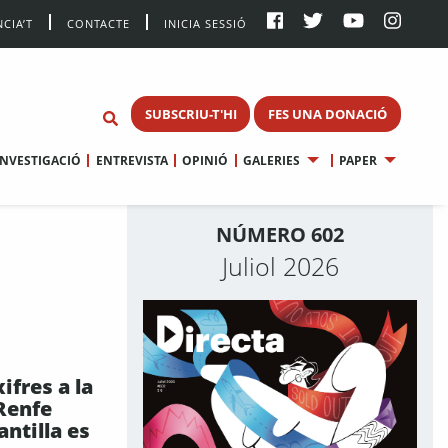
CIA’T
CONTACTE
INICIA SESSIÓ
SUBSCRIU-T'HI
FES UNA DONACIÓ
INVESTIGACIÓ
ENTREVISTA
OPINIÓ
GALERIES
PAPER
NÚMERO 602
Juliol 2026
ifres a la
Renfe
antilla es