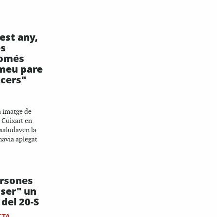
est any,
es
omés
 meu pare
ncers"
a imatge de
i Cuixart en
 saludaven la
havia aplegat
ersones
 ser" un
del 20-S
CTA