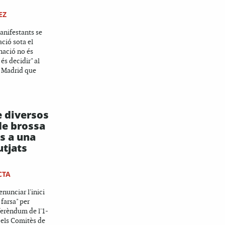
EZ
anifestants se
ció sota el
nació no és
és decidir" al
e Madrid que
e diversos
e brossa
és a una
utjats
CTA
nunciar l'inici
farsa" per
eferèndum de l'1-
s els Comitès de