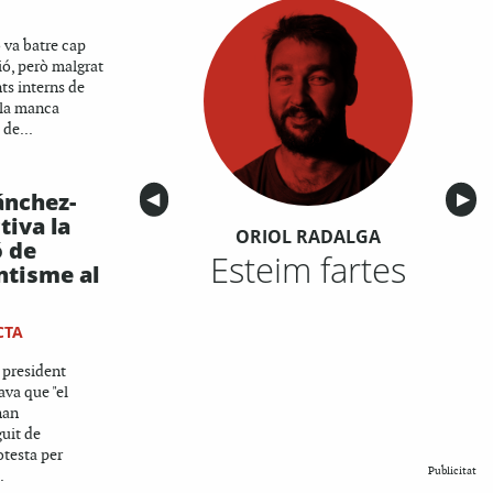
 va batre cap
ió, però malgrat
ts interns de
 la manca
 de...
ánchez-
Anterior
◀︎
Sigu
▶︎
tiva la
ORIOL RADALGA
ó de
Esteim fartes
ntisme al
CTA
 president
va que "el
han
uit de
otesta per
Publicitat
.