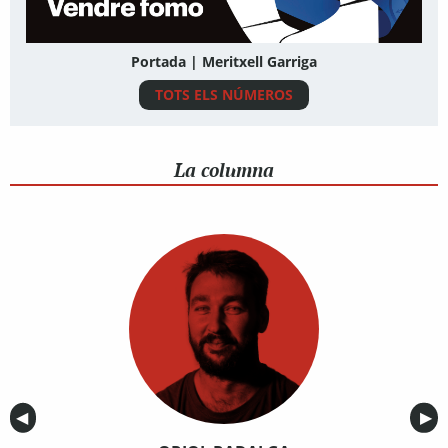
Portada | Meritxell Garriga
TOTS ELS NÚMEROS
La columna
Anterior
◀︎
Sig
▶︎