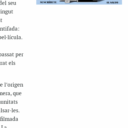
del seu
vingut
t
ntifada:
el·lícula.
passat per
rat els
e l’origen
imera, que
munitats
sar-les.
filmada
 La