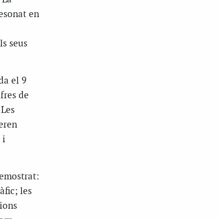
esonat en
ls seus
da el 9
ifres de
 Les
eren
 i
demostrat:
fic; les
cions