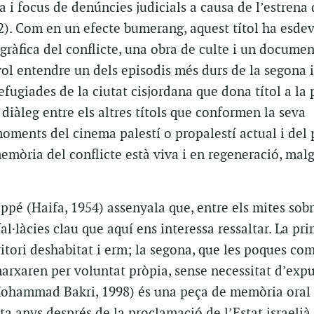
a i focus de denúncies judicials a causa de l’estrena 
2). Com en un efecte bumerang, aquest títol ha esde
gràfica del conflicte, una obra de culte i un documen
vol entendre un dels episodis més durs de la segona i
efugiades de la ciutat cisjordana que dona títol a la p
diàleg entre els altres títols que conformen la seva
 moments del cinema palestí o propalestí actual i del 
òria del conflicte està viva i en regeneració, malg
appé (Haifa, 1954) assenyala que, entre els mites sobr
fal·làcies clau que aquí ens interessa ressaltar. La pr
ritori deshabitat i erm; la segona, que les poques co
arxaren per voluntat pròpia, sense necessitat d’expul
ohammad Bakri, 1998) és una peça de memòria oral 
 anys després de la proclamació de l’Estat israelià.