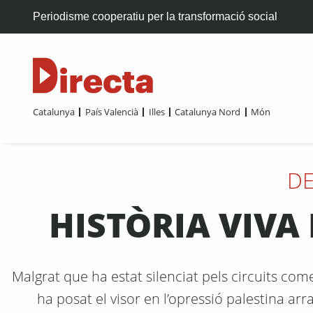
Periodisme cooperatiu per la transformació social
Catalunya
País Valencià
Illes
Catalunya Nord
Món
DE
HISTÒRIA VIVA
Malgrat que ha estat silenciat pels circuits come
ha posat el visor en l’opressió palestina arra