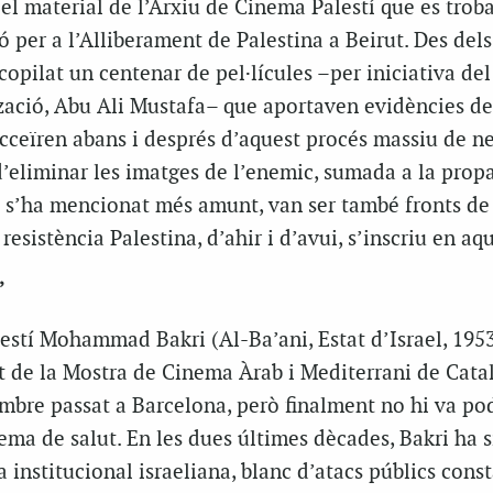
 el material de l’Arxiu de Cinema Palestí que es troba
ó per a l’Alliberament de Palestina a Beirut. Des del
copilat un centenar de pel·lícules –per iniciativa del
tzació, Abu Ali Mustafa– que aportaven evidències d
succeïren abans i després d’aquest procés massiu de ne
d’eliminar les imatges de l’enemic, sumada a la pro
s’ha mencionat més amunt, van ser també fronts de 
resistència Palestina, d’ahir i d’avui, s’inscriu en aq
”
alestí Mohammad Bakri (Al-Ba’ani, Estat d’Israel, 1953
at de la Mostra de Cinema Àrab i Mediterrani de Cat
embre passat a Barcelona, però finalment no hi va po
lema de salut. En les dues últimes dècades, Bakri ha s
a institucional israeliana, blanc d’atacs públics cons