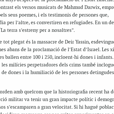
contrast els versos musicats de Mahmud Darwix, empr
els seus poemes, i els testimonis de persones que,
dia per l’altre, es convertiren en refugiades. En un de
La terra s’estreny per a nosaltres”.
e tot plegat és la massacre de Deir Yassin, esdevingu
mes abans de la proclamació de l’Estat d’Israel. Les x
s ballen entre 100 i 250, incloent-hi dones i infants.
 les milícies perpetradores dels crims també inclogu
s de dones i la humiliació de les persones detingudes
corden amb quelcom que la historiografia recent ha 
cció militar va tenir un gran impacte polític i demogrà
sos s’escamparen a gran velocitat. Si hi hagué pobla