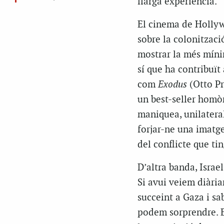
llarga experiència.
El cinema de Hollyw
sobre la colonització
mostrar la més mínim
sí que ha contribuït 
com
Exodus
(Otto Pr
un best-seller homò
maniquea, unilateral
forjar-ne una imatg
del conflicte que ti
D’altra banda, Israe
Si avui veiem diàri
succeint a Gaza i s
podem sorprendre. El