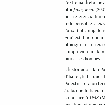
l’extrema dreta juev
film
Jenin, Jenin
(200
una referència filmo
indispensable si es 
l’assalt al camp de r
Aquí establierem un 
filmografia i altres
comprovar com la mem
murs i les bombes.
L’historiador Ilan P
d’Israel, hi ha dues 
Palestina era un ter
àrabs que hi havia m
La no-ficció
1948
(M
exactament cinquanta