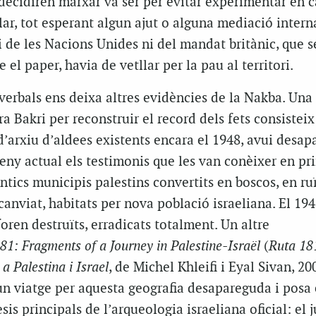
 decidiren marxar va ser per evitar experimentar en c
lar, tot esperant algun ajut o alguna mediació intern
i de les Nacions Unides ni del mandat britànic, que s
e el paper, havia de vetllar per la pau al territori.
s verbals ens deixa altres evidències de la Nakba. Una 
a Bakri per reconstruir el record dels fets consisteix
d’arxiu d’aldees existents encara el 1948, avui desap
rreny actual els testimonis que les van conèixer en pr
ntics municipis palestins convertits en boscos, en ru
anviat, habitats per nova població israeliana. El 19
foren destruïts, erradicats totalment. Un altre
81: Fragments of a Journey in Palestine-Israël
(
Ruta 18
a Palestina i Israel
, de Michel Khleifi i Eyal Sivan, 20
n viatge per aquesta geografia desapareguda i posa
sis principals de l’arqueologia israeliana oficial: el 