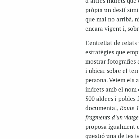
d’altres indrets que
pròpia un destí simi
que mai no arribà, n
encara vigent i, sobr
L’entrellat de relat
estratègies que empr
mostrar fotografies 
i ubicar sobre el te
persona. Veiem els a
indrets amb el nom c
500 aldees i pobles 
documental,
Route 1
fragments d’un viatge 
proposa igualment u
qüestió una de les te