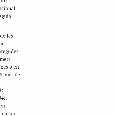
arn
acional
eguia
de les
 a
aregudes,
imera
ïnes o en
48, més de
1:
04),
 en
jueu, un