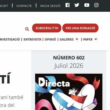
CIA’T
CONTACTE
INICIA SESSIÓ
SUBSCRIU-T'HI
FES UNA DONACIÓ
INVESTIGACIÓ
ENTREVISTA
OPINIÓ
GALERIES
PAPER
NÚMERO 602
Juliol 2026
TÍ
orani també
bra del