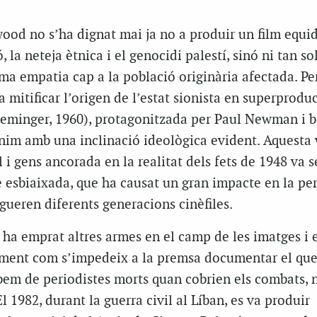
ood no s’ha dignat mai ja no a produir un film equid
, la neteja ètnica i el genocidi palestí, sinó ni tan so
a empatia cap a la població originària afectada. Per
a mitificar l’origen de l’estat sionista en superprodu
eminger, 1960), protagonitzada per Paul Newman i 
nim amb una inclinació ideològica evident. Aquesta 
 i gens ancorada en la realitat dels fets de 1948 va s
e esbiaixada, que ha causat un gran impacte en la pe
ngueren diferents generacions cinèfiles.
l ha emprat altres armes en el camp de les imatges i el
ament com s’impedeix a la premsa documentar el que
abem de periodistes morts quan cobrien els combats, 
 1982, durant la guerra civil al Líban, es va produir