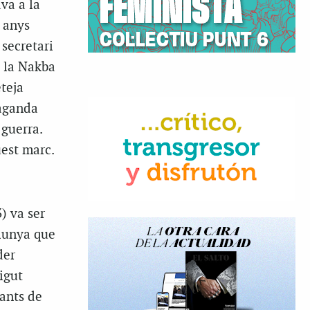
va a la
s anys
 secretari
e la Nakba
teja
paganda
guerra.
uest marc.
) va ser
alunya que
der
igut
tants de