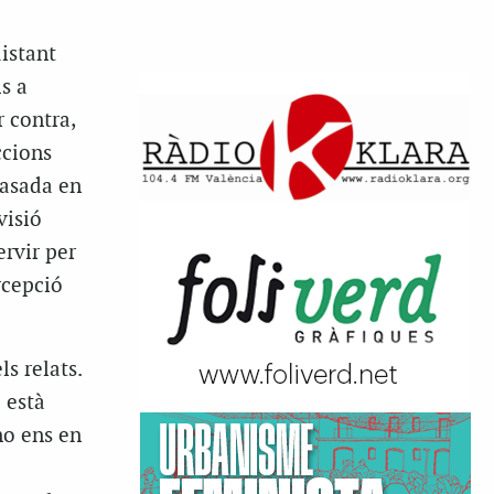
istant
ls a
 contra,
ccions
basada en
visió
ervir per
rcepció
s relats.
 està
no ens en