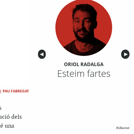
Anterior
◀︎
Sigu
▶︎
ORIOL RADALGA
Esteim fartes
|
PAU FABREGAT
s
ació dels
té una
Publicitat